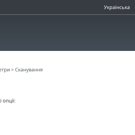
Українська
етри
> Сканування
 опції: