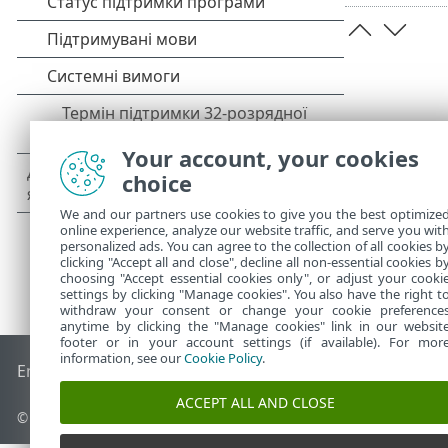
Your account, your cookies
choice
We and our partners use cookies to give you the best optimize
online experience, analyze our website traffic, and serve you wit
personalized ads. You can agree to the collection of all cookies b
clicking "Accept all and close", decline all non-essential cookies b
choosing "Accept essential cookies only", or adjust your cooki
settings by clicking "Manage cookies". You also have the right t
withdraw your consent or change your cookie preference
anytime by clicking the "Manage cookies" link in our websit
footer or in your account settings (if available). For mor
information, see our
Cookie Policy
.
End of Life
База знань ESET
Форум ESET
ESET Status Porta
ACCEPT ALL AND CLOSE
© 1992 - 2026 ESET, spol. s r.o. - Усі права захищено.