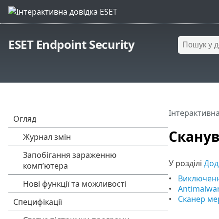
ESET Endpoint Security
Інтерактивна
Скану
У розділі
Дод
Виключен
Antimalwar
Сканер ме