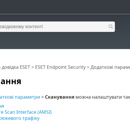
 довідка ESET
>
ESET Endpoint Security
>
Додаткові парам
вання
аткові параметри
>
Сканування
можна налаштувати такі
ня
e Scan Interface (AMSI)
режевого трафіку