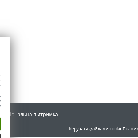
d
h
y
y
e
o
s
e
e
l
Регіональна підтримка
Керувати файлами cookie
Політи