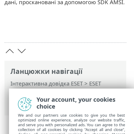
дані, проскановані за допомогою SDK AMSI.
Ланцюжки навігації
Інтерактивна довідка ESET
>
ESET
Endpoint Security
>
Додаткові
параметри
>
Сканування
> Antimalware
Your account, your cookies
Scan Interface (AMSI)
choice
We and our partners use cookies to give you the best
optimized online experience, analyze our website traffic,
and serve you with personalized ads. You can agree to the
collection of all cookies by clicking "Accept all and close",