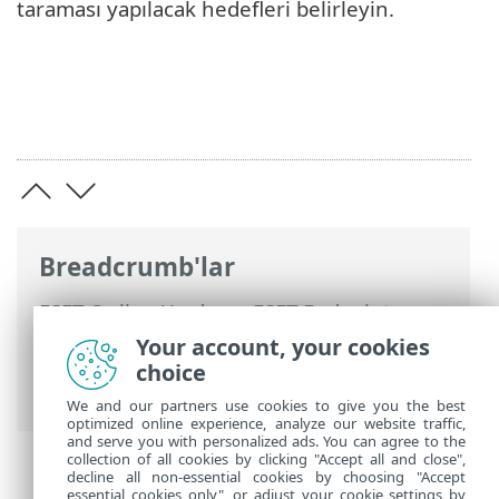
taraması yapılacak hedefleri belirleyin.
Breadcrumb'lar
ESET Online Yardım
>
ESET Endpoint
Security
>
ESET Endpoint Security
Your account, your cookies
kullanarak
>
Ayarlar
>
Bilgisayar
> Bir
choice
Tehdit algılandı
We and our partners use cookies to give you the best
optimized online experience, analyze our website traffic,
and serve you with personalized ads. You can agree to the
collection of all cookies by clicking "Accept all and close",
decline all non-essential cookies by choosing "Accept
essential cookies only", or adjust your cookie settings by