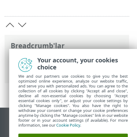
Breadcrumb'lar
ESET Online Yardım
>
ESET Endpoint
Your account, your cookies
Security
>
Gelişmiş ayarlar
>
Korumalar
>
choice
Gerçek zamanlı dosya sistemi koruması
We and our partners use cookies to give you the best
optimized online experience, analyze our website traffic,
and serve you with personalized ads. You can agree to the
collection of all cookies by clicking "Accept all and close",
decline all non-essential cookies by choosing "Accept
essential cookies only", or adjust your cookie settings by
clicking "Manage cookies". You also have the right to
withdraw your consent or change your cookie preferences
anytime by clicking the "Manage cookies" link in our website
Masaüstü sitesini görüntüle
footer or in your account settings (if available). For more
information, see our
Cookie Policy
.
End of Life
ESET Bilgi Bankası