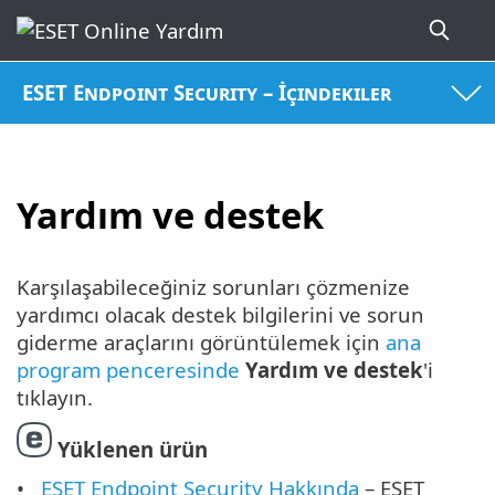
ESET Endpoint Security – İçindekiler
Yardım ve destek
Karşılaşabileceğiniz sorunları çözmenize
yardımcı olacak destek bilgilerini ve sorun
giderme araçlarını görüntülemek için
ana
program penceresinde
Yardım ve destek
'i
tıklayın.
Yüklenen ürün
ESET Endpoint Security Hakkında
– ESET