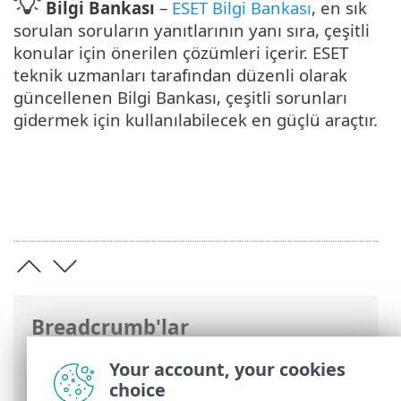
Bilgi Bankası
–
ESET Bilgi Bankası
, en sık
sorulan soruların yanıtlarının yanı sıra, çeşitli
konular için önerilen çözümleri içerir. ESET
teknik uzmanları tarafından düzenli olarak
güncellenen Bilgi Bankası, çeşitli sorunları
gidermek için kullanılabilecek en güçlü araçtır.
Breadcrumb'lar
ESET Online Yardım
>
ESET Endpoint
Your account, your cookies
Security
>
ESET Endpoint Security
choice