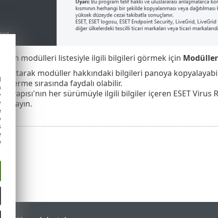
am modülleri listesiyle ilgili bilgileri görmek için
Modüller
ı tıklatarak modüller hakkındaki bilgileri panoya kopyalayabil
d
giderme sırasında faydalı olabilir.
h
 Altyapısı'nın her sürümüyle ilgili bilgiler içeren ESET Vir
y
ı tıklayın.
y
e
o
s
e
e