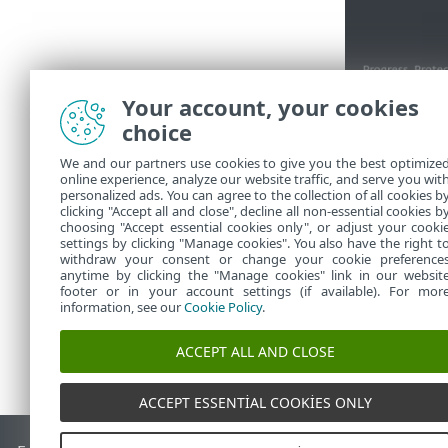
Your account, your cookies
Yüklenen progr
choice
Kopyala
'y
We and our partners use cookies to give you the best optimize
veya sorun 
online experience, analyze our website traffic, and serve you wit
ESET Tespit
personalized ads. You can agree to the collection of all cookies b
Altyapısı
'n
clicking "Accept all and close", decline all non-essential cookies b
choosing "Accept essential cookies only", or adjust your cooki
settings by clicking "Manage cookies". You also have the right t
withdraw your consent or change your cookie preference
anytime by clicking the "Manage cookies" link in our websit
footer or in your account settings (if available). For mor
information, see our
Cookie Policy
.
ACCEPT ALL AND CLOSE
ACCEPT ESSENTIAL COOKIES ONLY