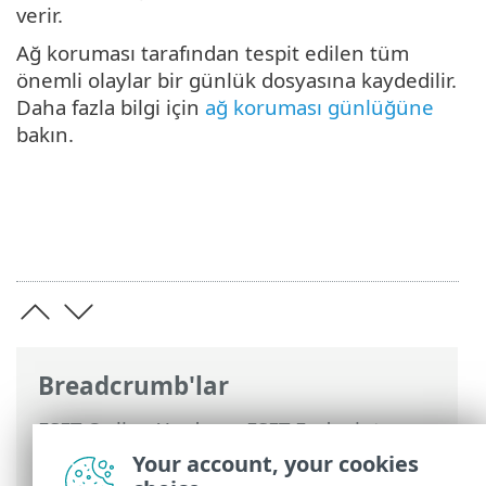
verir.
Ağ koruması tarafından tespit edilen tüm
önemli olaylar bir günlük dosyasına kaydedilir.
Daha fazla bilgi için
ağ koruması günlüğüne
bakın.
Breadcrumb'lar
ESET Online Yardım
>
ESET Endpoint
Security
>
Gelişmiş ayarlar
>
Korumalar
>
Your account, your cookies
Ağ erişimi koruması
> Ağ saldırısına karşı