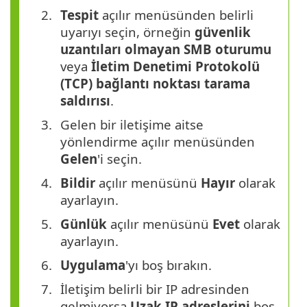
Tespit
açılır menüsünden belirli
uyarıyı seçin, örneğin
güvenlik
uzantıları olmayan SMB oturumu
veya
İletim Denetimi Protokolü
(TCP) bağlantı noktası tarama
saldırısı
.
Gelen bir iletişime aitse
yönlendirme açılır menüsünden
Gelen
'i seçin.
Bildir
açılır menüsünü
Hayır
olarak
ayarlayın.
Günlük
açılır menüsünü
Evet
olarak
ayarlayın.
Uygulama
'yı boş bırakın.
İletişim belirli bir IP adresinden
gelmiyorsa
Uzak IP adreslerini
boş