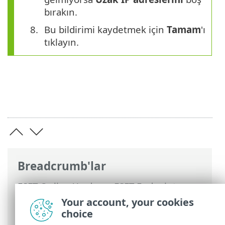
bırakın.
Bu bildirimi kaydetmek için
Tamam
'ı
tıklayın.
Breadcrumb'lar
ESET Online Yardım
>
ESET Endpoint
Security
>
Gelişmiş ayarlar
>
Korumalar
>
Your account, your cookies
Ağ erişimi koruması
>
Ağ saldırısına karşı
choice
koruma (IDS)
> IDS kuralları