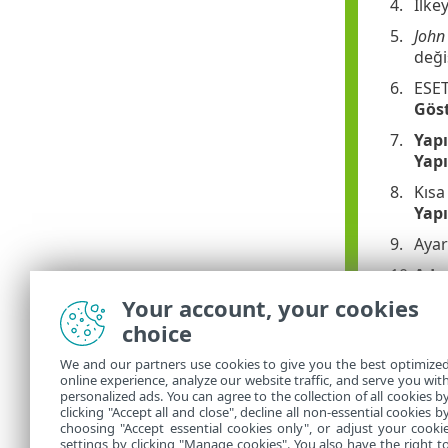
İlke
John
deği
ESE
Gös
Yap
Yapı
Kısa
Yapı
Ayar
Ad
v
Your account, your cookies
Ayar
choice
Ata
We and our partners use cookies to give you the best optimize
Ayar
online experience, analyze our website traffic, and serve you wit
personalized ads. You can agree to the collection of all cookies b
Artı
clicking "Accept all and close", decline all non-essential cookies b
choosing "Accept essential cookies only", or adjust your cooki
settings by clicking "Manage cookies". You also have the right t