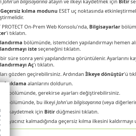
yi
John'un bilgisayarına
atayın ve ilkeyi kaydetmek için
Bitir
seç
Geçersiz kılma modunu
ESET uç noktasında etkinleştirmel
ştirmelidir.
T PROTECT On-Prem Web Konsolu'nda,
Bilgisayarlar
bölüm
ter
'i tıklatın.
ılandırma
bölümünde, istemciden yapılandırmayı hemen alm
landırmayı iste
seçeneğini tıklatın.
 bir süre sonra yeni yapılandırma görüntülenir. Ayarlarını 
landırmayı Aç
'ı tıklatın.
ları gözden geçirebilirsiniz. Ardından
İlkeye dönüştür
'ü tık
e
Açıklama
alanlarını doldurun.
lar
bölümünde, gerekirse ayarları değiştirebilirsiniz.
ma
bölümünde, bu ilkeyi
John'un bilgisayarına
(veya diğerlerin
d
ları kaydetmek için
Bitir
düğmesini tıklatın.
h
y
k ihtiyacınız kalmadığında geçersiz kılma ilkesini kaldırmayı
y
e
o