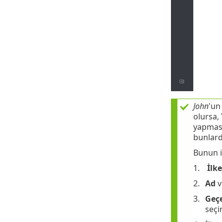
John
'un
olursa,
yapması
bunlarda
Bunun iç
İlke
Ad
v
Geç
seçi