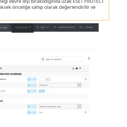
eği devre dışı bırakıldığında uzak ESET PROTECT
sek önceliğe sahip olarak değerlendirilir ve