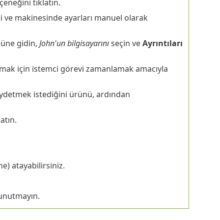
eneğini tıklatın.
i ve makinesinde ayarları manuel olarak
üne gidin,
John'un bilgisayarını
seçin ve
Ayrıntıları
ak için istemci görevi zamanlamak amacıyla
kaydetmek istediğini ürünü, ardından
latın.
e) atayabilirsiniz.
 unutmayın.