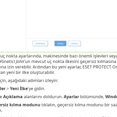
 uç nokta ayarlarında, makinesinde bazı önemli işlevleri ve
 Yönetici
John
'un mevcut uç nokta ilkesini geçersiz kılmasın
na izin verebilir. Ardından bu yeni ayarlar, ESET PROTECT On
n yeni bir ilke oluşturabilir.
in, aşağıdaki adımları izleyin:
ler
>
Yeni İlke
'ye gidin.
e
Açıklama
alanlarını doldurun.
Ayarlar
bölümünde,
Windo
ersiz kılma modunu
tıklatın, geçersiz kılma modunu bir saat
n.