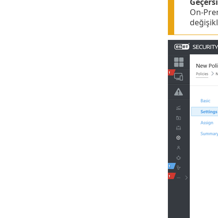
Geçersi
On-Prem
değişikl