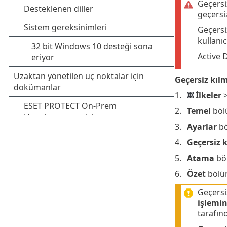
Geçersi
geçersi
Geçersi
kullanı
Active 
Geçersiz kı
İlkeler
Temel
böl
Ayarlar
bö
Geçersiz
Atama
böl
Özet
bölüm
Geçersi
işlemin
tarafınd