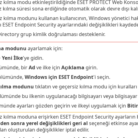
z kılma modu etkinleştirildiğinde ESET PROTECT Web Kons
z kılma süresi sona erdiğinde otomatik olarak devre dışı kalı
z kılma modunu kullanan kullanıcının, Windows yönetici hakl
cı ESET Endpoint Security ayarlarındaki değişiklikleri kayde
Directory grup kimlik doğrulaması desteklenir.
lma modunu
ayarlamak için:
>
Yeni İlke
'ye gidin.
ümünde, bir
Ad
ve ilke için
Açıklama
girin.
lümünde,
Windows için ESET Endpoint
'i seçin.
 kılma modunu
tıklatın ve geçersiz kılma modu için kuralları 
ümünde bu ilkenin uygulanacağı bilgisayarı veya bilgisayar
ünde ayarları gözden geçirin ve ilkeyi uygulamak için
Bitir
z kılma moduna erişirken ESET Endpoint Security ayarların 
den sonra yerel değişiklikleri geri al
seçeneği etkinse ayarl
an oluşturulan değişiklikler iptal edilir.