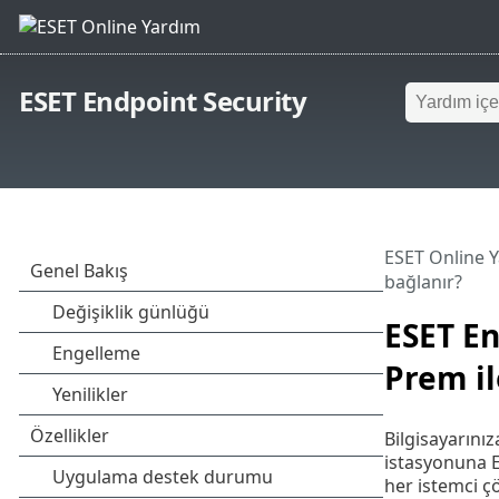
ESET Endpoint Security
ESET Online 
bağlanır?
ESET E
Prem il
Bilgisayarını
istasyonuna E
her istemci ç