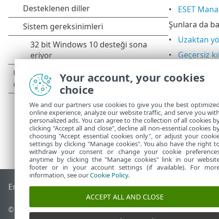
ESET Manag
Şunlara da ba
Uzaktan yö
Geçersiz kı
ESET Endpoi
Your account, your cookies
choice
We and our partners use cookies to give you the best optimize
online experience, analyze our website traffic, and serve you wit
personalized ads. You can agree to the collection of all cookies b
clicking "Accept all and close", decline all non-essential cookies b
choosing "Accept essential cookies only", or adjust your cooki
settings by clicking "Manage cookies". You also have the right t
withdraw your consent or change your cookie preference
anytime by clicking the "Manage cookies" link in our websit
footer or in your account settings (if available). For mor
information, see our
Cookie Policy
.
End of Life
ESET Bilgi Bankası
ESET Forumu
ESET Status Por
ACCEPT ALL AND CLOSE
© 1992 - 2026 ESET, spol. s r.o. - Tüm hakları saklıdır.