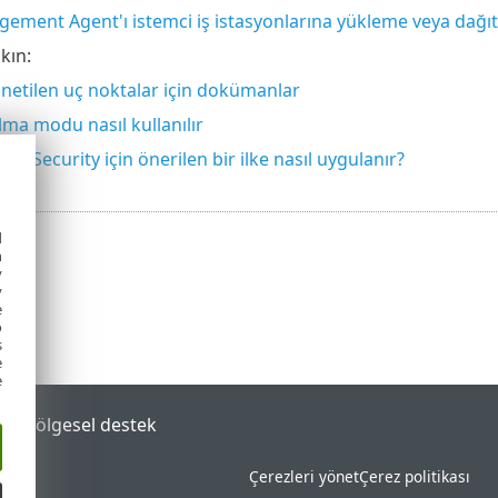
ement Agent'ı istemci iş istasyonlarına yükleme veya dağı
kın:
netilen uç noktalar için dokümanlar
lma modu nasıl kullanılır
nt Security için önerilen bir ilke nasıl uygulanır?
d
h
y
y
e
o
s
e
e
tal
Bölgesel destek
Çerezleri yönet
Çerez politikası