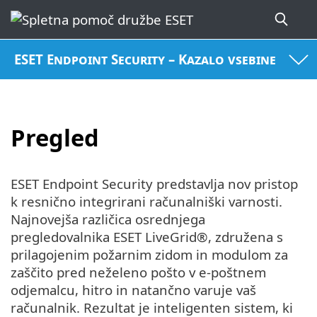
ESET Endpoint Security – Kazalo vsebine
Pregled
ESET Endpoint Security predstavlja nov pristop
k resnično integrirani računalniški varnosti.
Najnovejša različica osrednjega
pregledovalnika ESET LiveGrid®, združena s
prilagojenim požarnim zidom in modulom za
zaščito pred neželeno pošto v e-poštnem
odjemalcu, hitro in natančno varuje vaš
računalnik. Rezultat je inteligenten sistem, ki