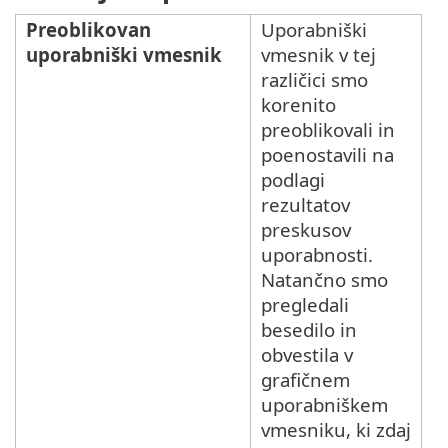
Preoblikovan
Uporabniški
uporabniški vmesnik
vmesnik v tej
različici smo
korenito
preoblikovali in
poenostavili na
podlagi
rezultatov
preskusov
uporabnosti.
Natančno smo
pregledali
besedilo in
obvestila v
grafičnem
uporabniškem
vmesniku, ki zdaj