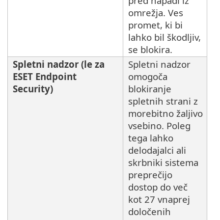
pred napadi iz
omrežja. Ves
promet, ki bi
lahko bil škodljiv,
se blokira.
Spletni nadzor (le za
Spletni nadzor
ESET Endpoint
omogoča
Security)
blokiranje
spletnih strani z
morebitno žaljivo
vsebino. Poleg
tega lahko
delodajalci ali
skrbniki sistema
preprečijo
dostop do več
kot 27 vnaprej
določenih