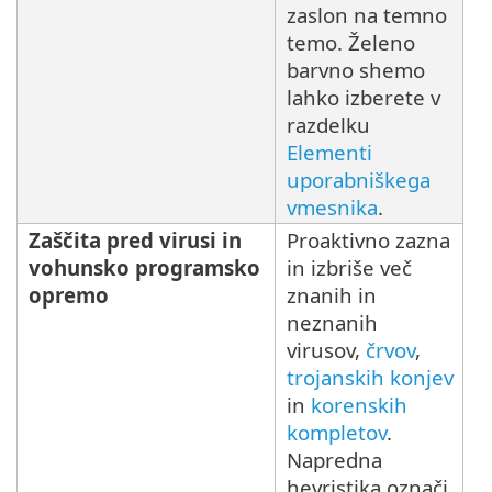
zaslon na temno
temo. Želeno
barvno shemo
lahko izberete v
razdelku
Elementi
uporabniškega
vmesnika
.
Zaščita pred virusi in
Proaktivno zazna
vohunsko programsko
in izbriše več
opremo
znanih in
neznanih
virusov,
črvov
,
trojanskih konjev
in
korenskih
kompletov
.
Napredna
hevristika označi