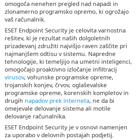
omogoča nenehen pregled nad napadi in
zlonamerno programsko opremo, ki ogrožajo
vaš računalnik.
ESET Endpoint Security je celovita varnostna
rešitev, ki je rezultat naših dolgoletnih
prizadevanj združiti najvišjo raven zaščite pri
najmanjšem odtisu v sistemu. Napredne
tehnologije, ki temeljijo na umetni inteligenci,
omogočajo proaktivno izločanje infiltracij
virusov
, vohunske programske opreme,
trojanskih konjev, črvov, oglaševalske
programske opreme, korenskih kompletov in
drugih
napadov prek interneta
, ne da bi
omejevale delovanje sistema ali motile
delovanje računalnika.
ESET Endpoint Security je v osnovi namenjen
za uporabo v delovnih postajah podjetij.