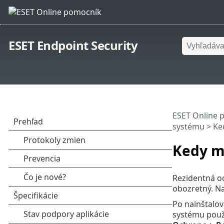
ESET Endpoint Security
ESET Online 
systému
> Ke
Kedy m
Rezidentná o
obozretný. Na
Po nainštalov
systému použí