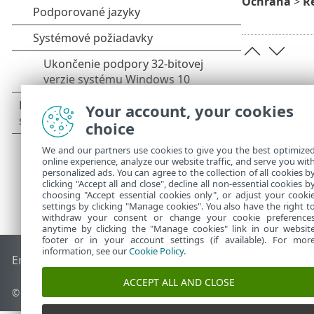
Ochrana
>
R
Your account, your cookies
choice
We and our partners use cookies to give you the best optimize
online experience, analyze our website traffic, and serve you wit
personalized ads. You can agree to the collection of all cookies b
clicking "Accept all and close", decline all non-essential cookies b
choosing "Accept essential cookies only", or adjust your cooki
settings by clicking "Manage cookies". You also have the right t
withdraw your consent or change your cookie preference
anytime by clicking the "Manage cookies" link in our websit
footer or in your account settings (if available). For mor
information, see our
Cookie Policy
.
End of Life
Databáza znalostí ESET
ESET Fórum
ESET Status
ACCEPT ALL AND CLOSE
© 1992 - 2026 ESET, spol. s r. o. Všetky práva vyhradené.