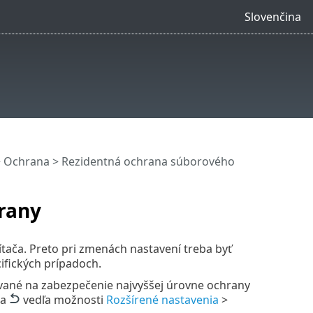
Slovenčina
>
Ochrana
>
Rezidentná ochrana súborového
rany
ča. Preto pri zmenách nastavení treba byť
ifických prípadoch.
ované na zabezpečenie najvyššej úrovne ochrany
na
vedľa možnosti
Rozšírené nastavenia
>