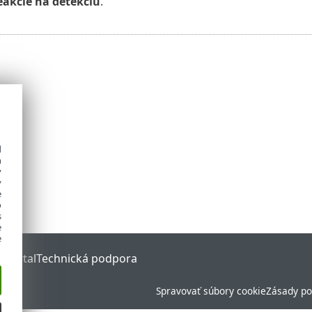
eakcie na detekciu
.
d
h
y
y
e
o
s
e
e
 Portal
Technická podpora
Spravovať súbory cookie
Zásady po