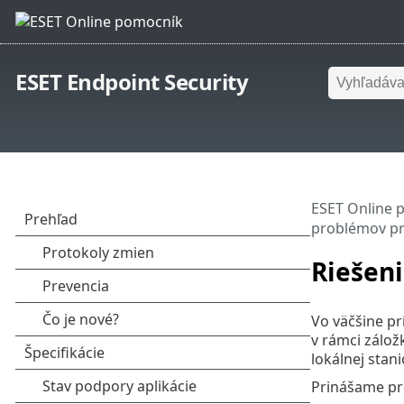
ESET Endpoint Security
ESET Online 
problémov pri
Riešeni
Vo väčšine pr
v rámci zálo
lokálnej stan
Prinášame pre