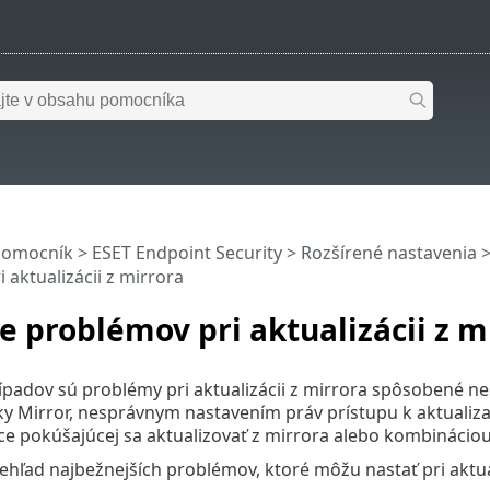
pomocník
>
ESET Endpoint Security
>
Rozšírené nastavenia
 aktualizácii z mirrora
e problémov pri aktualizácii z m
ípadov sú problémy pri aktualizácii z mirrora spôsobené 
žky Mirror, nesprávnym nastavením práv prístupu k aktual
ice pokúšajúcej sa aktualizovať z mirrora alebo kombináciou
hľad najbežnejších problémov, ktoré môžu nastať pri aktual