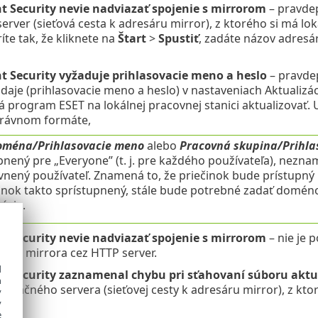
t Security nevie nadviazať spojenie s mirrorom
– pravde
server (sieťová cesta k adresáru mirror), z ktorého si má lok
íte tak, že kliknete na
Štart
>
Spustiť
, zadáte názov adresá
t Security vyžaduje prihlasovacie meno a heslo
– pravde
daje (prihlasovacie meno a heslo) v nastaveniach Aktualizácie
 program ESET na lokálnej pracovnej stanici aktualizovať. U
právnom formáte,
oména/Prihlasovacie meno
alebo
Pracovná skupina/Prihla
pnený pre „Everyone” (t. j. pre každého používateľa), nezn
nený používateľ. Znamená to, že priečinok bude prístupný 
činok takto sprístupnený, stále bude potrebné zadať domén
ácie.
t Security nevie nadviazať spojenie s mirrorom
– nie je 
enie mirrora cez HTTP server.
d
t Security zaznamenal chybu pri sťahovaní súboru aktu
h
lizačného servera (sieťovej cesty k adresáru mirror), z kto
y
y
e