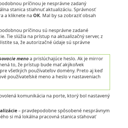
podobnou príčinou je nesprávne zadaný
álna stanica stiahnuť aktualizáciu. Správnosť
ra a kliknete na
OK
. Mal by sa zobraziť obsah
podobnou príčinou sú nesprávne zadané
. Tie slúžia na prístup na aktualizačný server, z
istite sa, že autorizačné údaje sú správne
sovacie meno
a prislúchajúce heslo. Ak je mirror
amená to, že prístup bude mať akýkoľvek
pre všetkých používateľov domény. Preto aj keď
ové používateľské meno a heslo v nastaveniach
povolená komunikácia na porte, ktorý bol nastavený
alizácie
– pravdepodobne spôsobené nesprávnym
rého si má lokálna pracovná stanica sťahovať