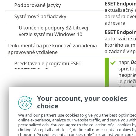
ESET Endpoin
aktualizačný 
adresára over
adresára.
ESET Endpoin
autorizačné ú
ktorého sa má
a zadané v s
napr.
D
sprístu
neopráv
je prie
Aktualiz
Your account, your cookies
ESET Endpoin
choice
pre sprístupn
We and our partners use cookies to give you the best optimize
ESET Endpoin
online experience, analyze our website traffic, and serve you wit
zadaním aktua
personalized ads. You can agree to the collection of all cookies b
aktualizácie.
clicking "Accept all and close", decline all non-essential cookies b
choosing "Accept essential cookies only", or adjust your cooki