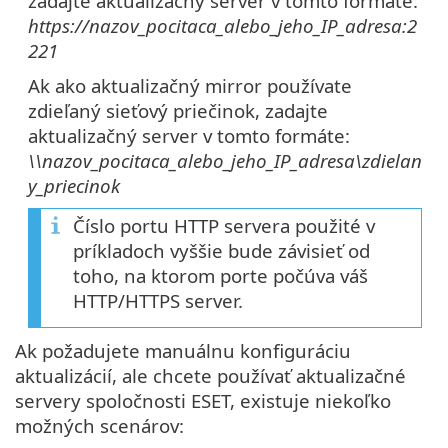
zadajte aktualizačný server v tomto formáte:
https://nazov_pocitaca_alebo_jeho_IP_adresa:2
221
Ak ako aktualizačný mirror používate
zdieľaný sieťový priečinok, zadajte
aktualizačný server v tomto formáte:
\\nazov_pocitaca_alebo_jeho_IP_adresa\zdielan
y_priecinok
Číslo portu HTTP servera použité v
príkladoch vyššie bude závisieť od
toho, na ktorom porte počúva váš
HTTP/HTTPS server.
Ak požadujete manuálnu konfiguráciu
aktualizácií, ale chcete používať aktualizačné
servery spoločnosti ESET, existuje niekoľko
možných scenárov: