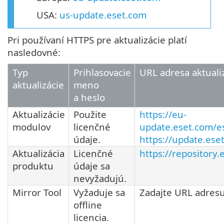
USA:
us-update.eset.com
Pri používaní HTTPS pre aktualizácie platí
nasledovné:
Typ
Prihlasovacie
URL adresa aktuali
aktualizácie
meno
a heslo
Aktualizácie
Použite
https://eu-
modulov
licenčné
update.eset.com/es
údaje.
https://update.ese
Aktualizácia
Licenčné
https://repository
produktu
údaje sa
nevyžadujú.
Mirror Tool
Vyžaduje sa
Zadajte URL adresu 
offline
licencia.