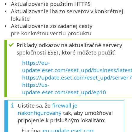
Aktualizovanie použitím HTTPS
Aktualizovanie iba zo serverov v konkrétnej
lokalite
Aktualizovanie zo zadanej cesty
pre konkrétnu verziu produktu
Príklady odkazov na aktualizačné servery
spoločnosti ESET, ktoré môžete použiť:
https://eu-
update.eset.com/eset_upd/business/lates
https://update.eset.com/eset_upd/server7
https://us-
update.eset.com/eset_upd/ep10
Uistite sa, že
firewall je
nakonfigurovaný
tak, aby umožňoval
pripojenie k príslušným lokalitám:
Európa:
eu-update.eset.com