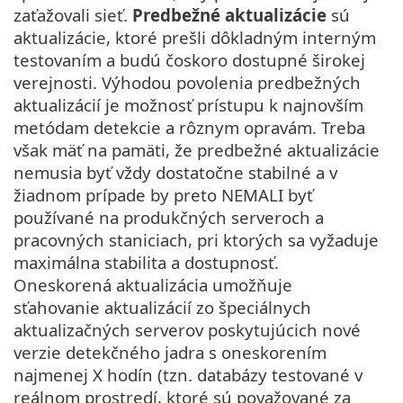
zaťažovali sieť.
Predbežné aktualizácie
sú
aktualizácie, ktoré prešli dôkladným interným
testovaním a budú čoskoro dostupné širokej
verejnosti. Výhodou povolenia predbežných
aktualizácií je možnosť prístupu k najnovším
metódam detekcie a rôznym opravám. Treba
však mäť na pamäti, že predbežné aktualizácie
nemusia byť vždy dostatočne stabilné a v
žiadnom prípade by preto NEMALI byť
používané na produkčných serveroch a
pracovných staniciach, pri ktorých sa vyžaduje
maximálna stabilita a dostupnosť.
Oneskorená aktualizácia umožňuje
sťahovanie aktualizácií zo špeciálnych
aktualizačných serverov poskytujúcich nové
verzie detekčného jadra s oneskorením
najmenej X hodín (tzn. databázy testované v
reálnom prostredí, ktoré sú považované za