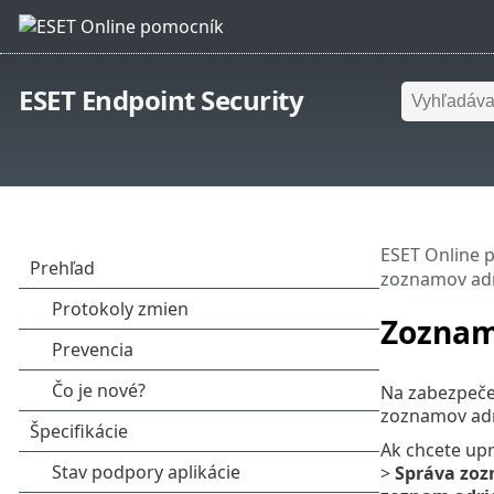
ESET Endpoint Security
ESET Online 
zoznamov adr
Zoznam
Na zabezpeče
zoznamov adr
Ak chcete upr
>
Správa zoz