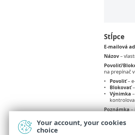
Stĺpce
E-mailová ad
Názov
– vlast
Povoliť/Blo
na prepínač v
Povoliť
– e
Blokovať
–
Výnimka
–
kontrolova
Poznámka
– 
Your account, your cookies
Spravova
choice