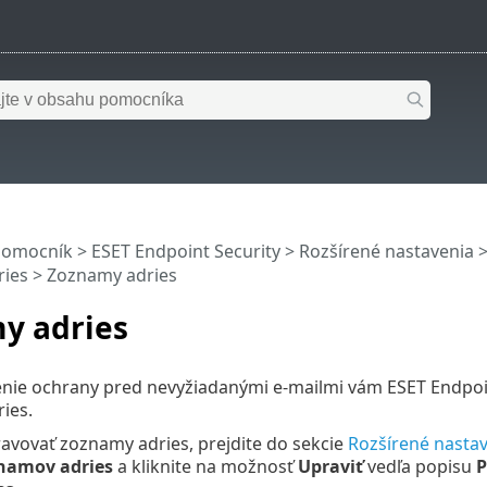
pomocník
>
ESET Endpoint Security
>
Rozšírené nastavenia
ies
> Zoznamy adries
y adries
nie ochrany pred nevyžiadanými e‑mailmi vám ESET Endpoint
ies.
avovať zoznamy adries, prejdite do sekcie
Rozšírené nasta
namov adries
a kliknite na možnosť
Upraviť
vedľa popisu
P