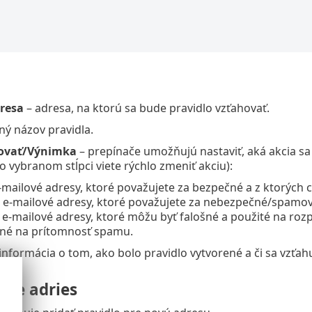
resa
– adresa, na ktorú sa bude pravidlo vzťahovať.
ný názov pravidla.
kovať/Výnimka
– prepínače umožňujú nastaviť, aká akcia sa
o vybranom stĺpci viete rýchlo zmeniť akciu):
‑mailové adresy, ktoré považujete za bezpečné a z ktorých ch
 e‑mailové adresy, ktoré považujete za nebezpečné/spamové
 e‑mailové adresy, ktoré môžu byť falošné a použité na roz
né na prítomnosť spamu.
informácia o tom, ako bolo pravidlo vytvorené a či sa vzťa
nie adries