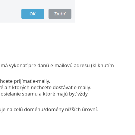
 má vykonať pre danú e‑mailovú adresu (kliknutím
cete prijímať e‑maily.
 a z ktorých nechcete dostávať e‑maily.
posielanie spamu a ktoré majú byť vždy
huje na celú doménu/domény nižších úrovní.