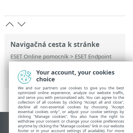
Navigačná cesta k stránke
ESET Online pomocník
>
ESET Endpoint
Security
>
Používanie programu ESET
Endpoint Security
>
Kontrola počítača
>
Your account, your cookies
Protokol o kontrole počítača
choice
We and our partners use cookies to give you the best
optimized online experience, analyze our website traffic,
and serve you with personalized ads. You can agree to the
collection of all cookies by clicking "Accept all and close",
decline all non-essential cookies by choosing "Accept
essential cookies only", or adjust your cookie settings by
clicking "Manage cookies". You also have the right to
withdraw your consent or change your cookie preferences
Zobraziť stránku ako na počítači
anytime by clicking the "Manage cookies" link in our website
footer or in your account settings (if available). For more
End of Life