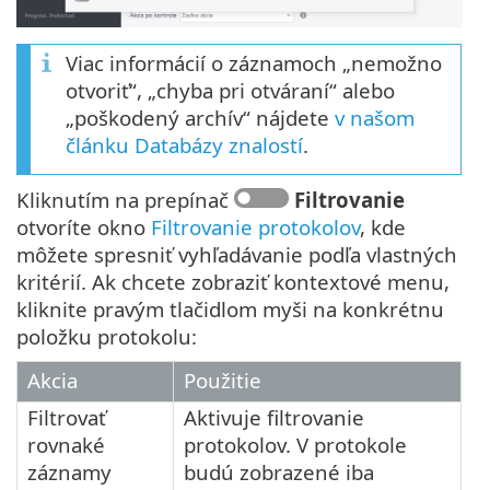
Viac informácií o záznamoch „nemožno
otvoriť“, „chyba pri otváraní“ alebo
„poškodený archív“ nájdete
v našom
článku Databázy znalostí
.
Kliknutím na prepínač
Filtrovanie
otvoríte okno
Filtrovanie protokolov
, kde
môžete spresniť vyhľadávanie podľa vlastných
kritérií. Ak chcete zobraziť kontextové menu,
kliknite pravým tlačidlom myši na konkrétnu
položku protokolu:
Akcia
Použitie
Filtrovať
Aktivuje filtrovanie
rovnaké
protokolov. V protokole
záznamy
budú zobrazené iba