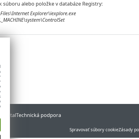
 k súboru alebo položke v databáze Registry:
iles\Internet Explorer\iexplore.exe
_MACHINE\system\ControlSet
d
h
y
y
e
o
s
e
e
 Portal
Technická podpora
Spravovať súbory cookie
Zásady po