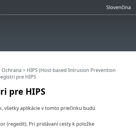
Slovenčina
>
Ochrana
>
HIPS (Host-based Intrusion Prevention
registri pre HIPS
tri pre HIPS
k, všetky aplikácie v tomto priečinku budú
r (regedit). Pri pridávaní cesty k položke