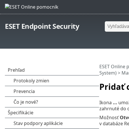
ESET Endpoint Security
ESET Online 
System)
>
Man
Pridať 
Ikona
...
umožň
zahrnuté do 
Možnosť
Otvo
v databáze Re