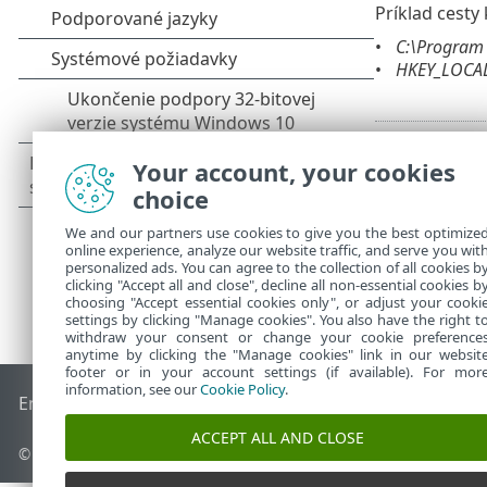
Príklad cesty
C:\Program F
HKEY_LOCAL
Your account, your cookies
choice
We and our partners use cookies to give you the best optimize
online experience, analyze our website traffic, and serve you wit
personalized ads. You can agree to the collection of all cookies b
clicking "Accept all and close", decline all non-essential cookies b
choosing "Accept essential cookies only", or adjust your cooki
settings by clicking "Manage cookies". You also have the right t
withdraw your consent or change your cookie preference
anytime by clicking the "Manage cookies" link in our websit
footer or in your account settings (if available). For mor
information, see our
Cookie Policy
.
End of Life
Databáza znalostí ESET
ESET Fórum
ESET Status
ACCEPT ALL AND CLOSE
© 1992 - 2026 ESET, spol. s r. o. Všetky práva vyhradené.