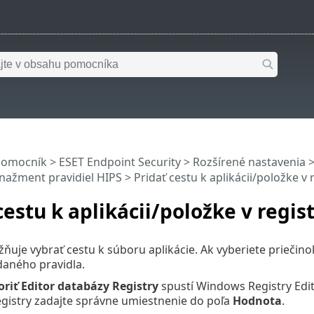
pomocník
>
ESET Endpoint Security
>
Rozšírené nastavenia
ažment pravidiel HIPS
> Pridať cestu k aplikácii/položke v 
cestu k aplikácii/položke v regis
uje vybrať cestu k súboru aplikácie. Ak vyberiete priečino
daného pravidla.
riť Editor databázy Registry
spustí Windows Registry Edito
gistry zadajte správne umiestnenie do poľa
Hodnota
.