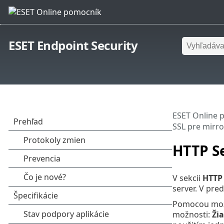
ESET Endpoint Security
ESET Online 
SSL pre mirro
HTTP Se
V sekcii
HTTP 
server. V pre
Pomocou mo
možnosti:
Ži