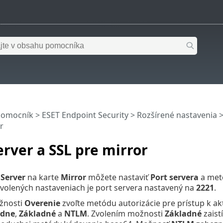
pomocník
>
ESET Endpoint Security
>
Rozšírené nastavenia
r
rver a SSL pre mirror
Server
na karte
Mirror
môžete nastaviť
Port servera
a me
dvolených nastaveniach je port servera nastavený na
2221
.
žnosti
Overenie
zvoľte metódu autorizácie pre prístup k ak
adne
,
Základné
a
NTLM
. Zvolením možnosti
Základné
zaist