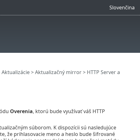
Slovenčina
>
Aktualizácie
>
Aktualizačný mirror
> HTTP Server a
tódu
Overenia
, ktorú bude využívať váš HTTP
tualizačným súborom. K dispozícii sú nasledujúce
íte, že prihlasovacie meno a heslo bude šifrované