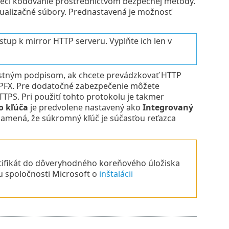
čí kódovanie prostredníctvom bezpečnej metódy.
aktualizačné súbory. Prednastavená je možnosť
ístup k mirror HTTP serveru. Vyplňte ich len v
lastným podpisom, ak chcete prevádzkovať HTTP
 PFX. Pre dodatočné zabezpečenie môžete
TPS. Pri použití tohto protokolu je takmer
 kľúča
je predvolene nastavený ako
Integrovaný
amená, že súkromný kľúč je súčasťou reťazca
rtifikát do dôveryhodného koreňového úložiska
ku spoločnosti Microsoft o
inštalácii