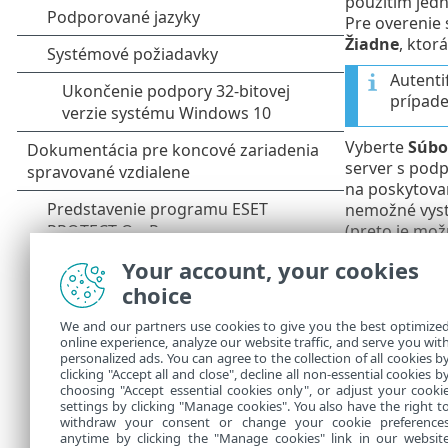
použitím jed
Pre overenie 
Žiadne
, ktor
Autenti
prípade
Vyberte
Súbo
server s podp
na poskytovan
nemožné vyst
(preto je mo
certifikátu.
Your account, your cookies
Certifi
choice
Ak použ
We and our partners use cookies to give you the best optimize
na všet
online experience, analyze our website traffic, and serve you wit
personalized ads. You can agree to the collection of all cookies b
dôveryh
clicking "Accept all and close", decline all non-essential cookies b
choosing "Accept essential cookies only", or adjust your cooki
settings by clicking "Manage cookies". You also have the right t
withdraw your consent or change your cookie preference
anytime by clicking the "Manage cookies" link in our websit