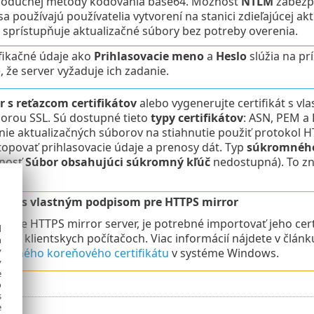
noduchej metódy kódovania base64. Možnosť
NTLM
zabezpe
sa používajú používatelia vytvorení na stanici zdieľajúcej 
á sprístupňuje aktualizačné súbory bez potreby overenia.
fikačné údaje ako
Prihlasovacie meno
a
Heslo
slúžia na pr
, že server vyžaduje ich zadanie.
r s reťazcom certifikátov
alebo vygenerujte certifikát s v
orou SSL. Sú dostupné tieto
typy certifikátov
: ASN, PEM a
ie aktualizačných súborov na stiahnutie použiť protokol HT
opovať prihlasovacie údaje a prenosy dát. Typ
súkromného
žnosť
Súbor obsahujúci súkromný kľúč
nedostupná). To zn
káty s vlastným podpisom pre HTTPS mirror
ívate HTTPS mirror server, je potrebné importovať jeho ce
d
kých klientskych počítačoch. Viac informácií nájdete v člán
h
y
odného koreňového certifikátu
v systéme Windows.
y
e
o
s
e