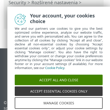
Security
>
Rozšírené nastavenia
>
Ochrana
>
Ochrana prístupu na web
>
Správa zoznamu URL adries
> Zoznamy
Your account, your cookies
adries
choice
We and our partners use cookies to give you the best
optimized online experience, analyze our website traffic,
and serve you with personalized ads. You can agree to the
collection of all cookies by clicking "Accept all and close",
decline all non-essential cookies by choosing "Accept
essential cookies only", or adjust your cookie settings by
clicking "Manage cookies". You also have the right to
withdraw your consent or change your cookie preferences
Zobraziť stránku ako na počítači
anytime by clicking the "Manage cookies" link in our website
footer or in your account settings (if available). For more
End of Life
information, see our
Cookie Policy
.
Databáza znalostí ESET
ESET Fórum
ACCEPT ALL AND CLOSE
ESET Status Portal
Technická podpora
ACCEPT ESSENTIAL COOKIES ONLY
© 1992 - 2026 ESET,
Spravovať súbory cookie
MANAGE COOKIES
spol. s r. o. Všetky práva
Zásady používania súborov