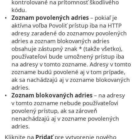
kontrolované na prítomnosť škodlivého
kódu.
Zoznam povolených adries
– pokiaľ je
aktívna voľba Povoliť prístup iba na HTTP
adresy zaradené do zoznamov povolených
adries a zoznam blokovaných adries
obsahuje zástupný znak * (takže všetko),
používateľovi bude umožnený prístup iba
na adresy v tomto zozname. Adresy v tomto
zozname budú povolené aj v tom prípade,
ak sa nachádzajú aj v zozname blokovaných
adries.
Zoznam blokovaných adries
– na adresy
v tomto zozname nebude používateľovi
povolený prístup, ak sa zároveň
nenachádzajú aj v zozname povolených
adries.
Kliknite na
Pridať
pre vytvorenie nového