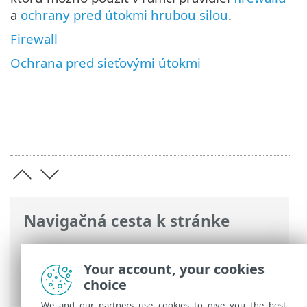
a
ochrany pred útokmi hrubou silou
.
Firewall
Ochrana pred sieťovými útokmi
Navigačná cesta k stránke
ESET Online pomocník
>
ESET Endpoint
Security
>
Rozšírené nastavenia
>
Your account, your cookies
Ochrana
> Ochrana sieťového pripojenia
choice
We and our partners use cookies to give you the best