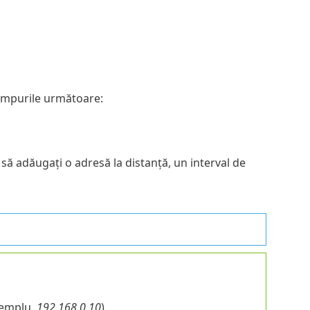
câmpurile următoare:
să adăugați o adresă la distanță, un interval de
xemplu,
192.168.0.10
).