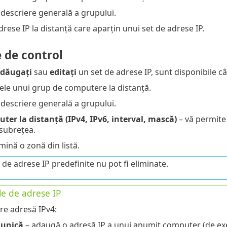
 descriere generală a grupului.
rese IP la distanță care aparțin unui set de adrese IP.
 de control
dăugați
sau
editați
un set de adrese IP, sunt disponibile 
le unui grup de computere la distanță.
 descriere generală a grupului.
er la distanță (IPv4, IPv6, interval, mască)
– vă permite 
subrețea.
mină o zonă din listă.
 de adrese IP predefinite nu pot fi eliminate.
e de adrese IP
e adresă IPv4:
 unică
– adaugă o adresă IP a unui anumit computer (de e