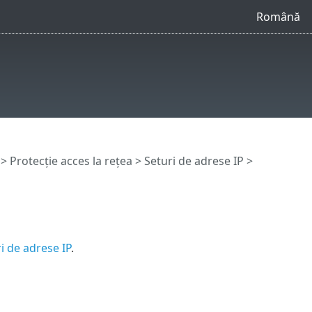
Română
>
Protecție acces la rețea
>
Seturi de adrese IP
>
i de adrese IP
.