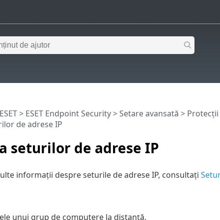
 ESET
>
ESET Endpoint Security
>
Setare avansată
>
Protecții
rilor de adrese IP
a seturilor de adrese IP
lte informații despre seturile de adrese IP, consultați
Setur
le unui grup de computere la distanță.