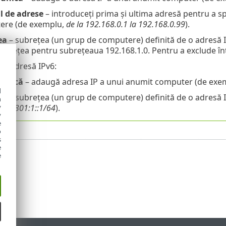
l de adrese
– introduceți prima și ultima adresă pentru a sp
ere (de exemplu,
de la 192.168.0.1 la 192.168.0.99
).
ea
– subrețea (un grup de computere) definită de o adresă I
e rețea pentru subrețeaua 192.168.1.0. Pentru a exclude în
e adresă IPv6:
 unică
– adaugă adresa IP a unui anumit computer (de ex
d
ea
– subrețea (un grup de computere) definită de o adresă I
h
y
a8:6301:1::1/64
).
y
e
o
s
e
e