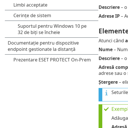
Descriere
– o
Adrese IP
– Ad
Elemente
Atunci când
a
Nume
– Nume
Descriere
– o
Adresă comput
adrese sau o 
Ștergere
– eli
Seturile
Exempl
Adăugar
Adresă