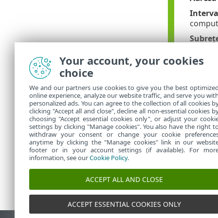
Interva
comput
Subreț
masca d
Your account, your cookies
Adăugar
choice
Adresă
We and our partners use cookies to give you the best optimize
Subreț
online experience, analyze our website traffic, and serve you wit
personalized ads. You can agree to the collection of all cookies b
2002:c0
clicking "Accept all and close", decline all non-essential cookies b
choosing "Accept essential cookies only", or adjust your cooki
settings by clicking "Manage cookies". You also have the right t
withdraw your consent or change your cookie preference
anytime by clicking the "Manage cookies" link in our websit
footer or in your account settings (if available). For mor
information, see our
Cookie Policy
.
ACCEPT ALL AND CLOSE
ACCEPT ESSENTIAL COOKIES ONLY