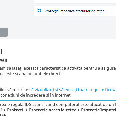
l
wall
 să lăsați această caracteristică activată pentru a asigura s
țea este scanat în ambele direcții.
ilor vă permite
să vizualizați și să editați toate regulile Firew
 conexiuni de încredere și în internet.
crea o regulă IDS atunci când computerul este atacat de un
tă
>
Protecții
>
Protecție acces la rețea
>
Protecție împotri
are
.