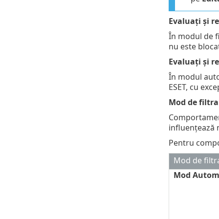
Evaluați și r
În modul de f
nu este blocat
Evaluați și r
În modul auto
ESET, cu excep
Mod de filtra
Comportamentu
influențează n
Pentru compon
Mod de filtr
Mod Autom