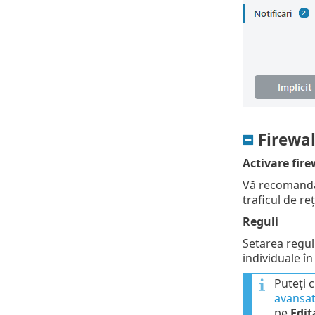
Firewal
Activare fire
Vă recomandăm
traficul de re
Reguli
Setarea regul
individuale în
Puteți 
avansa
pe
Edit