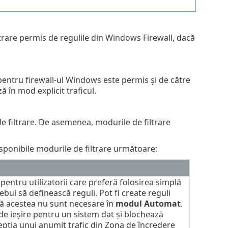
ntrare permis de regulile din Windows Firewall, dacă
 pentru firewall-ul Windows este permis și de către
ă în mod explicit traficul.
 filtrare. De asemenea, modurile de filtrare
ponibile modurile de filtrare următoare:
entru utilizatorii care preferă folosirea simplă
rebui să definească reguli. Pot fi create reguli
însă acestea nu sunt necesare în
modul Automat
.
e ieșire pentru un sistem dat și blochează
cepția unui anumit trafic din Zona de încredere