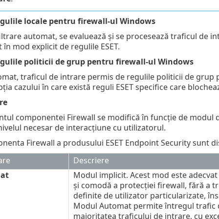
egulile locale pentru firewall-ul Windows
iltrare automat, se evaluează și se procesează traficul de i
 în mod explicit de regulile ESET.
egulile politicii de grup pentru firewall-ul Windows
mat, traficul de intrare permis de regulile politicii de grup
ția cazului în care există reguli ESET specifice care blocheaz
re
l componentei Firewall se modifică în funcție de modul de
ivelul necesar de interacțiune cu utilizatorul.
enta Firewall a produsului ESET Endpoint Security sunt dis
are
Descriere
at
Modul implicit. Acest mod este adecvat p
și comodă a protecției firewall, fără a t
definite de utilizator particularizate, 
Modul Automat permite întregul trafic d
majoritatea traficului de intrare, cu ex