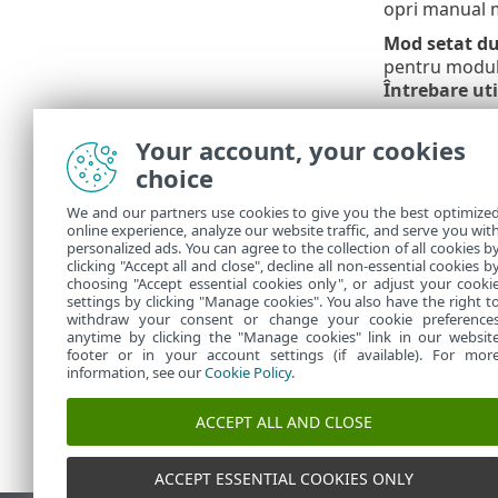
opri manual m
Mod setat du
pentru modul 
Întrebare uti
Setări mod de
Your account, your cookies
învățare.
choice
Detecta
We and our partners use cookies to give you the best optimize
online experience, analyze our website traffic, and serve you wit
Caracteristic
personalized ads. You can agree to the collection of all cookies b
Firewall încea
clicking "Accept all and close", decline all non-essential cookies b
choosing "Accept essential cookies only", or adjust your cooki
settings by clicking "Manage cookies". You also have the right t
withdraw your consent or change your cookie preference
anytime by clicking the "Manage cookies" link in our websit
footer or in your account settings (if available). For mor
information, see our
Cookie Policy
.
ACCEPT ALL AND CLOSE
ACCEPT ESSENTIAL COOKIES ONLY