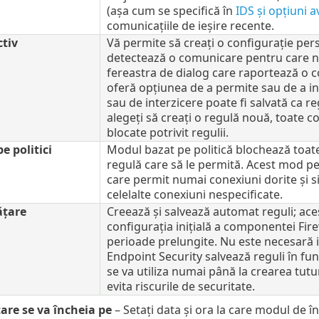
(așa cum se specifică în
IDS și opțiuni 
comunicațiile de ieșire recente.
tiv
Vă permite să creați o configurație pe
detectează o comunicare pentru care nu 
fereastra de dialog care raportează o 
oferă opțiunea de a permite sau de a in
sau de interzicere poate fi salvată ca
alegeți să creați o regulă nouă, toate co
blocate potrivit regulii.
e politici
Modul bazat pe politică blochează toate
regulă care să le permită. Acest mod per
care permit numai conexiuni dorite și 
celelalte conexiuni nespecificate.
ățare
Creează și salvează automat reguli; ace
configurația inițială a componentei Fire
perioade prelungite. Nu este necesară i
Endpoint Security salvează reguli în fun
se va utiliza numai până la crearea tut
evita riscurile de securitate.
are se va încheia pe
– Setați data și ora la care modul de 