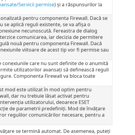
avansate/Servicii permise
) și a răspunsurilor la
rsonalizată pentru componenta Firewall. Dacă se
se aplică reguli existente, se va afișa o
conexiune necunoscută. Fereastra de dialog
terzice comunicarea, iar decizia de permitere
 regulă nouă pentru componenta Firewall. Dacă
nexiunile viitoare de acest tip vor fi permise sau
 conexiunile care nu sunt definite de o anumită
mite utilizatorilor avansați să definească reguli
sigure. Componenta Firewall va bloca toate
st mod este utilizat în mod optim pentru
wall, dar nu trebuie lăsat activat pentru
ntervenția utilizatorului, deoarece ESET
cție de parametrii predefiniți. Mod de învățare
uror regulilor comunicărilor necesare, pentru a
învățare se termină automat. De asemenea, puteți