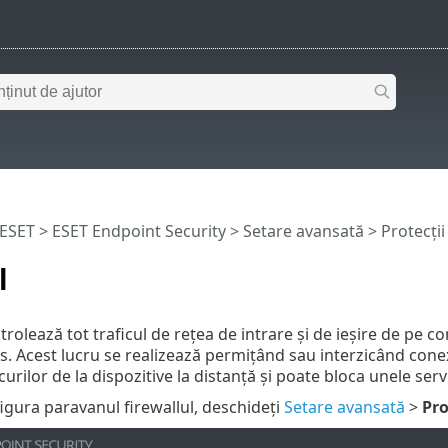
 ESET
>
ESET Endpoint Security
>
Setare avansată
>
Protecții
l
trolează tot traficul de rețea de intrare și de ieșire de pe co
s. Acest lucru se realizează permițând sau interzicând conex
urilor de la dispozitive la distanță și poate bloca unele ser
igura paravanul firewallul, deschideți
Setare avansată
>
Pro