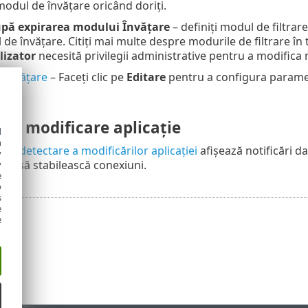
odul de învățare oricând doriți.
pă expirarea modului Învățare
– definiți modul de filtrar
de învățare. Citiți mai multe despre modurile de filtrare în
lizator
necesită privilegii administrative pentru a modifica 
 învățare
– Faceți clic pe
Editare
pentru a configura paramet
re modificare aplicație
d
h
a de
detectare a modificărilor aplicației
afișează notificări da
y
rcă să stabilească conexiuni.
y
e
o
s
e
e