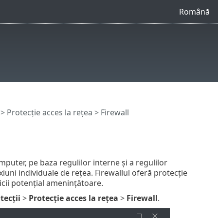
Română
>
Protecție acces la rețea
> Firewall
mputer, pe baza regulilor interne și a regulilor
iuni individuale de rețea. Firewallul oferă protecție
vicii potențial amenințătoare.
tecții
>
Protecție acces la rețea
>
Firewall
.