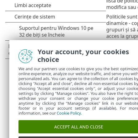
lista de politic
modifica sau e
Politicile sun
dinamice - cop
grupuri și să 
acces la grupu
Algoritmul es
Your account, your cookies
Vă reco
choice
partea s
trebui s
We and our partners use cookies to give you the best optimize
de mai j
online experience, analyze our website traffic, and serve you wit
personalized ads. You can agree to the collection of all cookies b
prin ut
clicking "Accept all and close", decline all non-essential cookies b
choosing "Accept essential cookies only", or adjust your cooki
settings by clicking "Manage cookies". You also have the right t
withdraw your consent or change your cookie preference
anytime by clicking the "Manage cookies" link in our websit
footer or in your account settings (if available). For mor
information, see our
Cookie Policy
.
ACCEPT ALL AND CLOSE