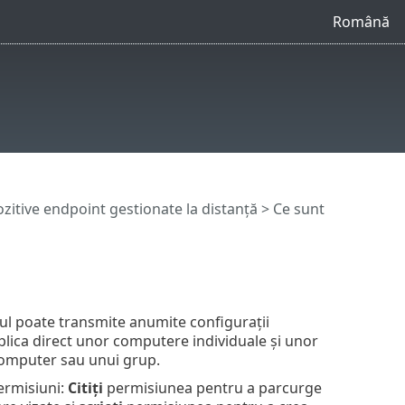
Română
itive endpoint gestionate la distanță
> Ce sunt
ul poate transmite anumite configurații
aplica direct unor computere individuale și unor
computer sau unui grup.
permisiuni:
Citiți
permisiunea pentru a parcurge