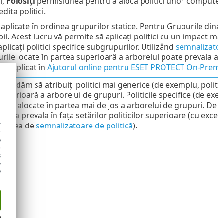
i,
Folosiți
permisiunea pentru a aloca politici unor compute
dita politici.
t aplicate în ordinea grupurilor statice. Pentru Grupurile din
il. Acest lucru vă permite să aplicați politici cu un impact 
aplicați politici specifice subgrupurilor. Utilizând
semnalizat
rile locate în partea superioară a arborelui poate prevala as
te explicat în
Ajutorul online pentru ESET PROTECT On-Pre
mandăm să atribuiți politici mai generice (de exemplu, polit
uperioară a arborelui de grupuri. Politicile specifice (de exe
ă fie alocate în partea mai de jos a arborelui de grupuri. De 
d
os va prevala în fața setărilor politicilor superioare (cu exce
h
y
ilizarea de
semnalizatoare de politică
).
y
e
o
s
e
e