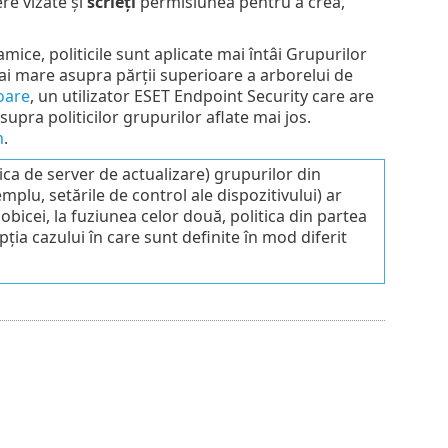
re vizate și
scrieți
permisiunea pentru a crea,
amice, politicile sunt aplicate mai întâi Grupurilor
mai mare asupra părții superioare a arborelui de
oare
, un utilizator ESET Endpoint Security care are
upra politicilor grupurilor aflate mai jos.
m
.
ica de server de actualizare) grupurilor din
mplu, setările de control ale dispozitivului) ar
obicei, la fuziunea celor două, politica din partea
pția cazului în care sunt definite în mod diferit