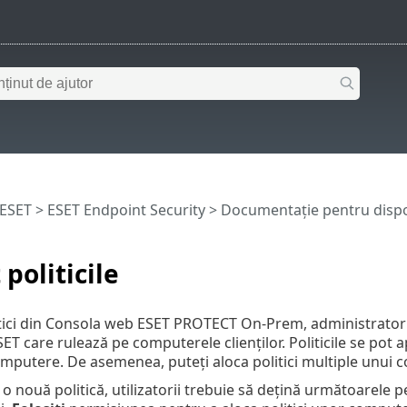
 ESET
>
ESET Endpoint Security
>
Documentație pentru dispoz
 politicile
itici din Consola web ESET PROTECT On-Prem, administrator
ET care rulează pe computerele clienților. Politicile se pot 
mputere. De asemenea, puteți aloca politici multiple unui 
o nouă politică, utilizatorii trebuie să dețină următoarele 