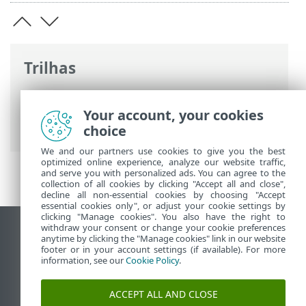
Trilhas
Ajuda on-line ESET
>
ESET Endpoint
Security
>
Especificações > Requisitos do
Your account, your cookies
sistema
choice
We and our partners use cookies to give you the best
optimized online experience, analyze our website traffic,
and serve you with personalized ads. You can agree to the
collection of all cookies by clicking "Accept all and close",
decline all non-essential cookies by choosing "Accept
essential cookies only", or adjust your cookie settings by
clicking "Manage cookies". You also have the right to
withdraw your consent or change your cookie preferences
Ver site para desktop
anytime by clicking the "Manage cookies" link in our website
footer or in your account settings (if available). For more
End of Life
information, see our
Cookie Policy
.
Base de conhecimento ESET
Fórum ESET
ACCEPT ALL AND CLOSE
ESET Status Portal