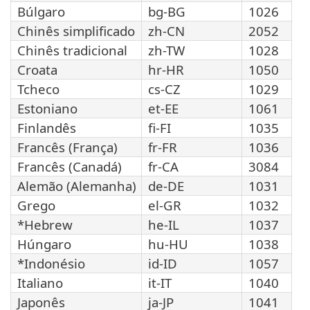
Búlgaro
bg-BG
1026
Chinês simplificado
zh-CN
2052
Chinês tradicional
zh-TW
1028
Croata
hr-HR
1050
Tcheco
cs-CZ
1029
Estoniano
et-EE
1061
Finlandês
fi-FI
1035
Francês (França)
fr-FR
1036
Francês (Canadá)
fr-CA
3084
Alemão (Alemanha)
de-DE
1031
Grego
el-GR
1032
*Hebrew
he-IL
1037
Húngaro
hu-HU
1038
*Indonésio
id-ID
1057
Italiano
it-IT
1040
Japonês
ja-JP
1041