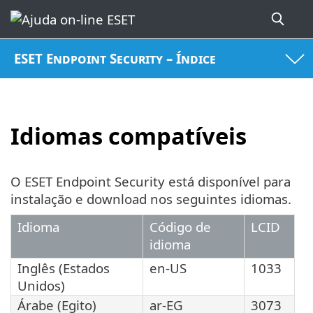
ESET Endpoint Security – Índice
Idiomas compatíveis
O ESET Endpoint Security está disponível para
instalação e download nos seguintes idiomas.
Idioma
Código de
LCID
idioma
Inglês (Estados
en-US
1033
Unidos)
Árabe (Egito)
ar-EG
3073