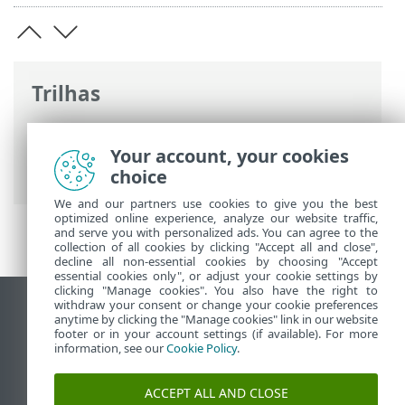
Trilhas
Ajuda on-line ESET
>
ESET Endpoint
Security
>
Especificações > Idiomas
Your account, your cookies
compatíveis
choice
We and our partners use cookies to give you the best
optimized online experience, analyze our website traffic,
and serve you with personalized ads. You can agree to the
collection of all cookies by clicking "Accept all and close",
decline all non-essential cookies by choosing "Accept
essential cookies only", or adjust your cookie settings by
clicking "Manage cookies". You also have the right to
withdraw your consent or change your cookie preferences
Ver site para desktop
anytime by clicking the "Manage cookies" link in our website
footer or in your account settings (if available). For more
End of Life
information, see our
Cookie Policy
.
Base de conhecimento ESET
Fórum ESET
ACCEPT ALL AND CLOSE