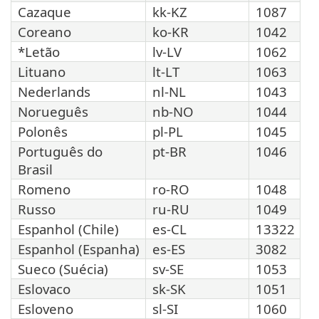
Cazaque
kk-KZ
1087
Coreano
ko-KR
1042
*Letão
lv-LV
1062
Lituano
lt-LT
1063
Nederlands
nl-NL
1043
Norueguês
nb-NO
1044
Polonês
pl-PL
1045
Português do
pt-BR
1046
Brasil
Romeno
ro-RO
1048
Russo
ru-RU
1049
Espanhol (Chile)
es-CL
13322
Espanhol (Espanha)
es-ES
3082
Sueco (Suécia)
sv-SE
1053
Eslovaco
sk-SK
1051
Esloveno
sl-SI
1060