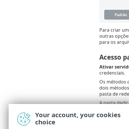
Para criar um
outras opçõe
para os arqu
Acesso p
Ativar servi
credenciais.
Os métodos d
dois métodos
pasta de red
A pasta dedic
Para escolhe
Your account, your cookies
Security\mirro
choice
Se a autoriza
Nome de usu