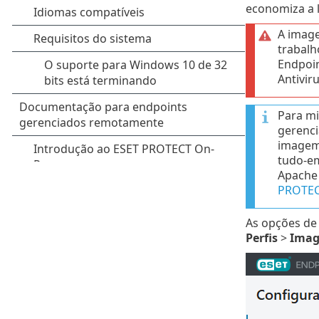
economiza a 
A image
trabalh
Endpoin
Antivir
Para mi
gerenci
imagem.
tudo-em
Apache 
PROTEC
As opções de 
Perfis
>
Imag