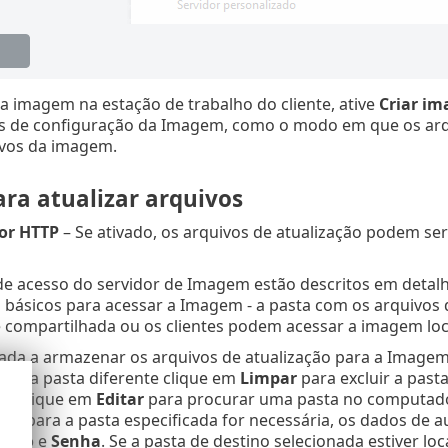
a imagem na estação de trabalho do cliente, ative
Criar im
s de configuração da Imagem, como o modo em que os arqu
ivos da imagem.
ara atualizar arquivos
dor HTTP
– Se ativado, os arquivos de atualização podem se
e acesso do servidor de Imagem estão descritos em detal
 básicos para acessar a Imagem - a pasta com os arquivos
e compartilhada ou os clientes podem acessar a imagem loc
ada a armazenar os arquivos de atualização para a Imagem
r uma pasta diferente clique em
Limpar
para excluir a past
r
e clique em
Editar
para procurar uma pasta no computador
ção para a pasta especificada for necessária, os dados de
ário
e
Senha
. Se a pasta de destino selecionada estiver l