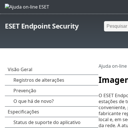
ESET Endpoint Security
Ajuda on-line
Imagem
O ESET Endpoi
estações de 
conveniente, 
fabricante re
local e, em s
da rede. A at