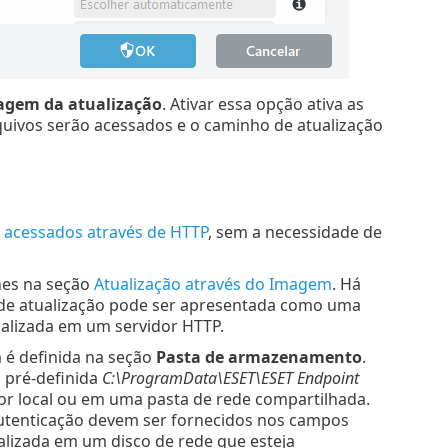
agem da atualização
. Ativar essa opção ativa as
ivos serão acessados e o caminho de atualização
r
acessados através de HTTP
, sem a necessidade de
hes na seção
Atualização através do Imagem
. Há
 de atualização pode ser apresentada como uma
alizada em um servidor HTTP.
 é definida na seção
Pasta de armazenamento
.
a pré-definida
C:\ProgramData\ESET\ESET Endpoint
 local ou em uma pasta de rede compartilhada.
 autenticação devem ser fornecidos nos campos
ocalizada em um disco de rede que esteja