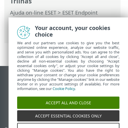
Trilhas
Ajuda on-line ESET
>
ESET Endpoint
Security
>
Configuração avançada
>
Proteções
>
SSL/TLS
> Regras do
Your account, your cookies
certificado
choice
We and our partners use cookies to give you the best
optimized online experience, analyze our website traffic,
and serve you with personalized ads. You can agree to the
collection of all cookies by clicking "Accept all and close",
decline all non-essential cookies by choosing "Accept
essential cookies only", or adjust your cookie settings by
clicking "Manage cookies". You also have the right to
withdraw your consent or change your cookie preferences
Ver site para desktop
anytime by clicking the "Manage cookies" link in our website
footer or in your account settings (if available). For more
End of Life
information, see our
Cookie Policy
.
Base de conhecimento ESET
Fórum ESET
ACCEPT ALL AND CLOSE
ESET Status Portal
Suporte regional
ACCEPT ESSENTIAL COOKIES ONLY