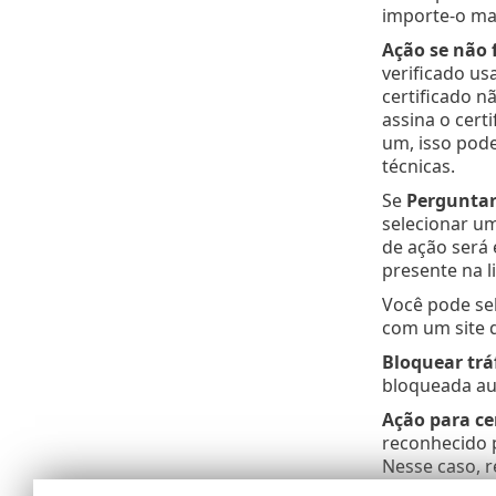
importe-o ma
Ação se não f
verificado us
certificado n
assina o cert
um, isso pode
técnicas.
Se
Perguntar 
selecionar um
de ação será 
presente na l
Você pode se
com um site q
Bloquear trá
bloqueada au
Ação para ce
reconhecido p
Nesse caso, 
sobre a vali