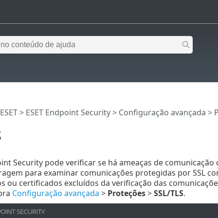
 ESET
>
ESET Endpoint Security
>
Configuração avançada
>
S
nt Security pode verificar se há ameaças de comunicação q
ragem para examinar comunicações protegidas por SSL com c
 ou certificados excluídos da verificação das comunicaçõe
abra
Configuração avançada
>
Proteções
>
SSL/TLS
.