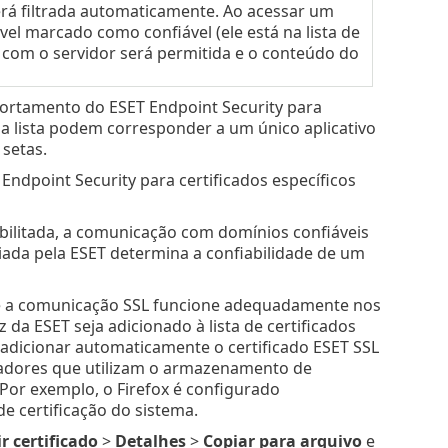
erá filtrada automaticamente. Ao acessar um
el marcado como confiável (ele está na lista de
o com o servidor será permitida e o conteúdo do
ortamento do ESET Endpoint Security para
s na lista podem corresponder a um único aplicativo
setas.
ndpoint Security para certificados específicos
ilitada, a comunicação com domínios confiáveis
iada pela ESET determina a confiabilidade de um
e a comunicação SSL funcione adequadamente nos
 da ESET seja adicionado à lista de certificados
i adicionar automaticamente o certificado ESET SSL
gadores que utilizam o armazenamento de
 Por exemplo, o Firefox é configurado
 certificação do sistema.
ir certificado
>
Detalhes
>
Copiar para arquivo
e