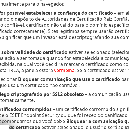
nualmente para o navegador.
or possível estabelecer a confiança do certificado
– em al
ando o depósito de Autoridades de Certificação Raiz Confiáv
ão confiável, certificado não válido para o domínio específ
ificado corretamente). Sites legítimos sempre usarão certif
 significar que um invasor está descriptografando sua com
sobre validade do certificado
estiver selecionado (selecio
a ação a ser tomada quando for estabelecida a comunicaçã
exibida, na qual você decidirá marcar o certificado como con
ista TRCA, a janela estará
vermelha
. Se o certificado estiver
lecionar
Bloquear comunicação que usa o certificado
par
ue usa um certificado não confiável.
fego criptografado por SSL2 obsoleto
– a comunicação usa
tomaticamente.
rtificados corrompidos
– um certificado corrompido signif
elo ESET Endpoint Security ou que foi recebido danificado 
recomendamos que você deixe
Bloquear a comunicação que
dade do certificado
estiver selecionado, o usuário será sol