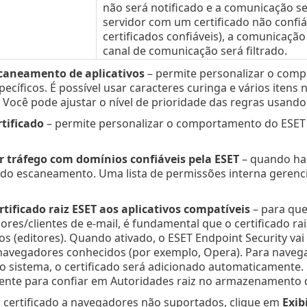
não será notificado e a comunicação s
servidor com um certificado não confiáv
certificados confiáveis), a comunicaçã
canal de comunicação será filtrado.
caneamento de aplicativos
– permite personalizar o comp
specíficos. É possível usar caracteres curinga e vários iten
Você pode ajustar o nível de prioridade das regras usando 
tificado
– permite personalizar o comportamento do ESET E
 tráfego com domínios confiáveis pela ESET
– quando hab
 do escaneamento. Uma lista de permissões interna gerenc
rtificado raiz ESET aos aplicativos compatíveis
– para qu
res/clientes de e-mail, é fundamental que o certificado raiz
os (editores). Quando ativado, o ESET Endpoint Security va
s navegadores conhecidos (por exemplo, Opera). Para nave
do sistema, o certificado será adicionado automaticamente.
nte para confiar em Autoridades raiz no armazenamento de
o certificado a navegadores não suportados, clique em
Exib