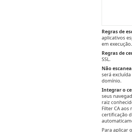
Regras de es
aplicativos e
em execução. 
Regras de cer
SSL.
Não escanear
será excluída
domínio.
Integrar o ce
seus navegado
raiz conhecid
Filter CA ao
certificação 
automaticame
Para aplicar 