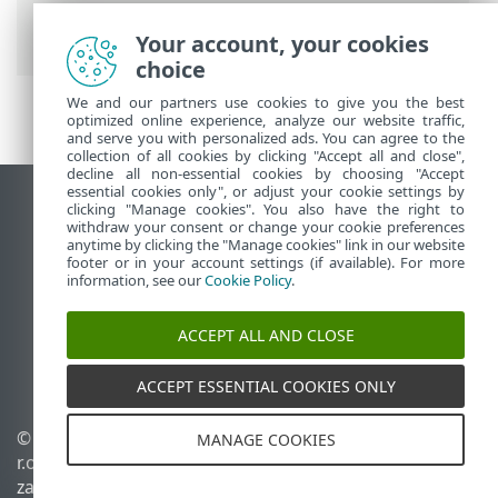
Przywracanie wartości domyślnych
wszystkich ustawień
Your account, your cookies
choice
We and our partners use cookies to give you the best
optimized online experience, analyze our website traffic,
and serve you with personalized ads. You can agree to the
collection of all cookies by clicking "Accept all and close",
decline all non-essential cookies by choosing "Accept
essential cookies only", or adjust your cookie settings by
Wyświetl witrynę internetową dla
clicking "Manage cookies". You also have the right to
withdraw your consent or change your cookie preferences
komputerów
anytime by clicking the "Manage cookies" link in our website
footer or in your account settings (if available). For more
End of Life
information, see our
Cookie Policy
.
Baza wiedzy ESET
Forum ESET
ACCEPT ALL AND CLOSE
ESET Status Portal
Pomoc regionalna
ACCEPT ESSENTIAL COOKIES ONLY
© 1992 - 2026 ESET, spol. s
Zarządzaj plikami cookie
MANAGE COOKIES
r.o. – Wszelkie prawa
Polityka dotycząca plików
zastrzeżone.
cookie