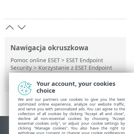
Nawigacja okruszkowa
Pomoc online ESET
>
ESET Endpoint
Security
>
Korzystanie z ESET Endpoint
Security
>
Ustawienia
> Import i eksport
ustawień
Your account, your cookies
choice
We and our partners use cookies to give you the best
optimized online experience, analyze our website traffic,
and serve you with personalized ads. You can agree to the
collection of all cookies by clicking "Accept all and close",
decline all non-essential cookies by choosing "Accept
essential cookies only", or adjust your cookie settings by
Wyświetl witrynę internetową dla
clicking "Manage cookies". You also have the right to
withdraw your consent or change your cookie preferences