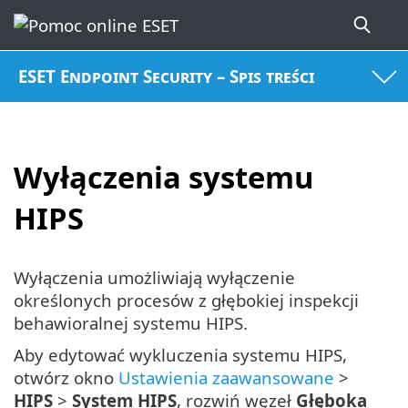
ESET Endpoint Security – Spis treści
Wyłączenia systemu
HIPS
Wyłączenia umożliwiają wyłączenie
określonych procesów z głębokiej inspekcji
behawioralnej systemu HIPS.
Aby edytować wykluczenia systemu HIPS,
otwórz okno
Ustawienia zaawansowane
>
HIPS
>
System HIPS
, rozwiń węzeł
Głęboka