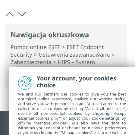
Nawigacja okruszkowa
Pomoc online ESET
>
ESET Endpoint
Security
>
Ustawienia zaawansowane
>
Zabezpieczenia
>
HIPS – System
zapobiegania włamaniom działający na
hoście
> Wyłączenia systemu HIPS
Your account, your cookies
choice
We and our partners use cookies to give you the best
optimized online experience, analyze our website traffic,
and serve you with personalized ads. You can agree to the
collection of all cookies by clicking "Accept all and close",
decline all non-essential cookies by choosing "Accept
essential cookies only", or adjust your cookie settings by
Wyświetl witrynę internetową dla
clicking "Manage cookies". You also have the right to
withdraw your consent or change your cookie preferences
komputerów
anytime by clicking the "Manage cookies" link in our website