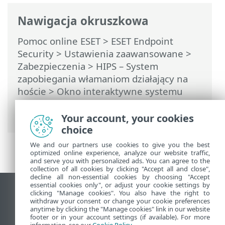
Nawigacja okruszkowa
Pomoc online ESET
>
ESET Endpoint
Security
>
Ustawienia zaawansowane
>
Zabezpieczenia
>
HIPS – System
zapobiegania włamaniom działający na
hoście
>
Okno interaktywne systemu
HIPS
> Wykryto potencjalne zachowanie
oprogramowania wymuszającego okup
Your account, your cookies
choice
We and our partners use cookies to give you the best
optimized online experience, analyze our website traffic,
and serve you with personalized ads. You can agree to the
collection of all cookies by clicking "Accept all and close",
decline all non-essential cookies by choosing "Accept
essential cookies only", or adjust your cookie settings by
Wyświetl witrynę internetową dla
clicking "Manage cookies". You also have the right to
withdraw your consent or change your cookie preferences
komputerów
anytime by clicking the "Manage cookies" link in our website
footer or in your account settings (if available). For more
End of Life