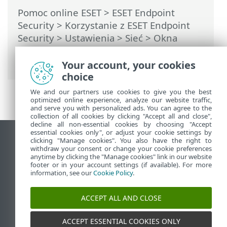
Pomoc online ESET
>
ESET Endpoint
Security
>
Korzystanie z ESET Endpoint
Security
>
Ustawienia
>
Sieć
> Okna
dialogowe — Ochrona sieci > Zaufana
komunikacja wychodząca
Your account, your cookies
choice
We and our partners use cookies to give you the best
optimized online experience, analyze our website traffic,
and serve you with personalized ads. You can agree to the
collection of all cookies by clicking "Accept all and close",
decline all non-essential cookies by choosing "Accept
essential cookies only", or adjust your cookie settings by
Wyświetl witrynę internetową dla
clicking "Manage cookies". You also have the right to
withdraw your consent or change your cookie preferences
komputerów
anytime by clicking the "Manage cookies" link in our website
footer or in your account settings (if available). For more
End of Life
information, see our
Cookie Policy
.
Baza wiedzy ESET
Forum ESET
ACCEPT ALL AND CLOSE
ESET Status Portal
Pomoc regionalna
ACCEPT ESSENTIAL COOKIES ONLY