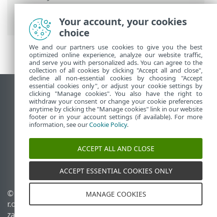
dialogowe — Ochrona sieci > Zaufana
komunikacja przychodząca
Your account, your cookies
choice
We and our partners use cookies to give you the best
optimized online experience, analyze our website traffic,
and serve you with personalized ads. You can agree to the
collection of all cookies by clicking "Accept all and close",
decline all non-essential cookies by choosing "Accept
essential cookies only", or adjust your cookie settings by
Wyświetl witrynę internetową dla
clicking "Manage cookies". You also have the right to
withdraw your consent or change your cookie preferences
komputerów
anytime by clicking the "Manage cookies" link in our website
footer or in your account settings (if available). For more
End of Life
information, see our
Cookie Policy
.
Baza wiedzy ESET
Forum ESET
ACCEPT ALL AND CLOSE
ESET Status Portal
Pomoc regionalna
ACCEPT ESSENTIAL COOKIES ONLY
© 1992 - 2026 ESET, spol. s
Zarządzaj plikami cookie
MANAGE COOKIES
r.o. – Wszelkie prawa
Polityka dotycząca plików
zastrzeżone.
cookie