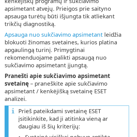
kenkėjiškų programų ir sukčiavimo
apsimetant atvejų. Prieigos prie saityno
apsauga turėtų būti išjungta tik atliekant
trikčių diagnostiką.
Apsauga nuo sukčiavimo apsimetant
leidžia
blokuoti žinomas svetaines, kurios platina
apgaulingą turinį. Primygtinai
rekomenduojame palikti apsaugą nuo
sukčiavimo apsimetant įjungtą.
Pranešti apie sukčiavimo apsimetant
svetainę
– praneškite apie sukčiavimo
apsimetant / kenkėjišką svetainę ESET
analizei.
Prieš pateikdami svetainę ESET
įsitikinkite, kad ji atitinka vieną ar
daugiau iš šių kriterijų:
Svetainė visiškai nebuvo aptikta.