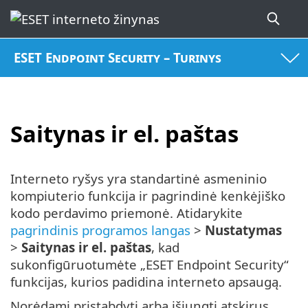
ESET Endpoint Security – Turinys
Saitynas ir el. paštas
Interneto ryšys yra standartinė asmeninio
kompiuterio funkcija ir pagrindinė kenkėjiško
kodo perdavimo priemonė. Atidarykite
pagrindinis programos langas
>
Nustatymas
>
Saitynas ir el. paštas
, kad
sukonfigūruotumėte „ESET Endpoint Security“
funkcijas, kurios padidina interneto apsaugą.
Norėdami pristabdyti arba išjungti atskirus