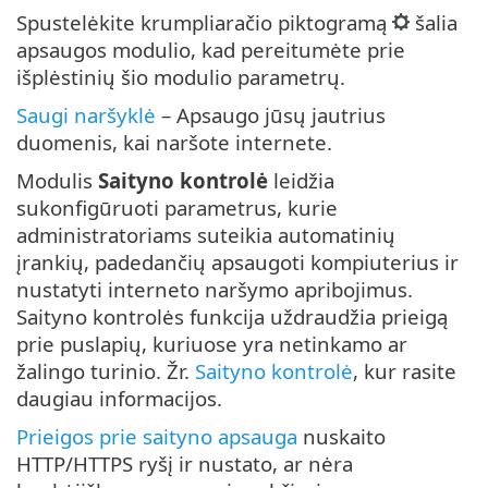
Spustelėkite krumpliaračio piktogramą
šalia
apsaugos modulio, kad pereitumėte prie
išplėstinių šio modulio parametrų.
Saugi naršyklė
– Apsaugo jūsų jautrius
duomenis, kai naršote internete.
Modulis
Saityno kontrolė
leidžia
sukonfigūruoti parametrus, kurie
administratoriams suteikia automatinių
įrankių, padedančių apsaugoti kompiuterius ir
nustatyti interneto naršymo apribojimus.
Saityno kontrolės funkcija uždraudžia prieigą
prie puslapių, kuriuose yra netinkamo ar
žalingo turinio. Žr.
Saityno kontrolė
, kur rasite
daugiau informacijos.
Prieigos prie saityno apsauga
nuskaito
HTTP/HTTPS ryšį ir nustato, ar nėra