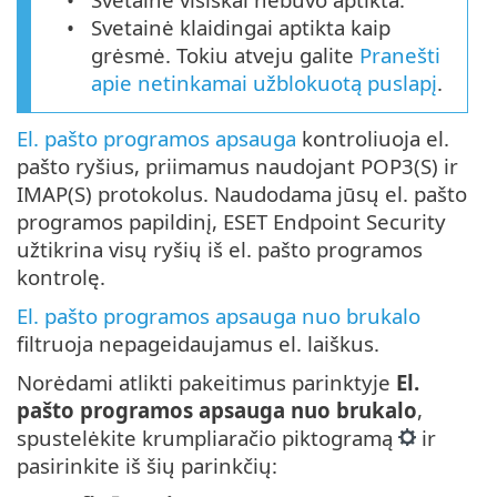
Svetainė klaidingai aptikta kaip
grėsmė. Tokiu atveju galite
Pranešti
apie netinkamai užblokuotą puslapį
.
El. pašto programos apsauga
kontroliuoja el.
pašto ryšius, priimamus naudojant POP3(S) ir
IMAP(S) protokolus. Naudodama jūsų el. pašto
programos papildinį, ESET Endpoint Security
užtikrina visų ryšių iš el. pašto programos
kontrolę.
El. pašto programos apsauga nuo brukalo
filtruoja nepageidaujamus el. laiškus.
Norėdami atlikti pakeitimus parinktyje
El.
pašto programos apsauga nuo brukalo
,
spustelėkite krumpliaračio piktogramą
ir
pasirinkite iš šių parinkčių: