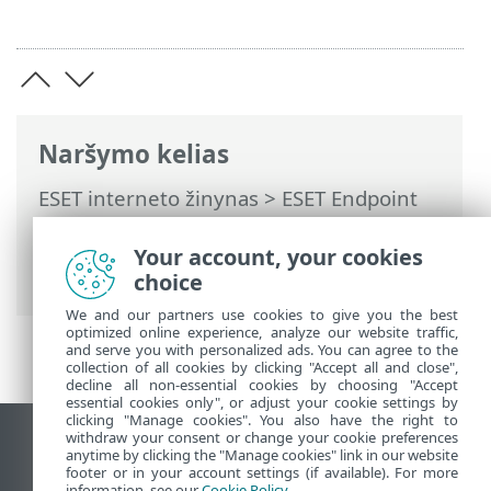
Naršymo kelias
ESET interneto žinynas
>
ESET Endpoint
Security
>
Naudojant „ESET Endpoint
Security“
>
Nustatymai
> Saitynas ir el.
Your account, your cookies
paštas
choice
We and our partners use cookies to give you the best
optimized online experience, analyze our website traffic,
and serve you with personalized ads. You can agree to the
collection of all cookies by clicking "Accept all and close",
decline all non-essential cookies by choosing "Accept
essential cookies only", or adjust your cookie settings by
clicking "Manage cookies". You also have the right to
withdraw your consent or change your cookie preferences
Rodyti darbalaukio tinklavietę
anytime by clicking the "Manage cookies" link in our website
footer or in your account settings (if available). For more
End of Life
information, see our
Cookie Policy
.