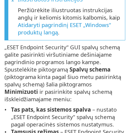
Peržiūrėkite iliustruotas instrukcijas
anglų ir keliomis kitomis kalbomis, kaip
Atidaryti pagrindinį ESET „Windows“
produktų langą
.
„ESET Endpoint Security“ GUI spalvų schemą
galite pasirinkti viršutiniame dešiniajame
pagrindinio programos lango kampe.
Spustelėkite piktogramą
Spalvų schema
(piktograma kinta pagal šiuo metu pasirinktą
spalvų schemą) šalia piktogramos
Minimizuoti
ir pasirinkite spalvų schemą
išskleidžiamajame meniu:
Tas pats, kas sistemos spalva
– nustato
„ESET Endpoint Security“ spalvų schemą
pagal operacinės sistemos nustatymus.
Tamsusis režimas
– ESET Endpoint Security