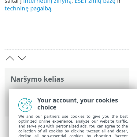
saitai į
internetinį žinyną
,
ESET žinių bazę
ir
techninę pagalbą
.
Naršymo kelias
ESET interneto žinynas
>
ESET Endpoint
Security
>
Naudojant „ESET Endpoint
Your account, your cookies
Security“
choice
We and our partners use cookies to give you the best
optimized online experience, analyze our website traffic,
and serve you with personalized ads. You can agree to the
collection of all cookies by clicking "Accept all and close",
decline all non-essential cookies by choosing "Accept