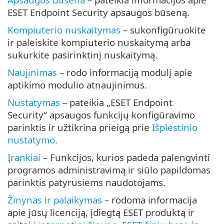
ESET Endpoint Security apsaugos būseną.
Kompiuterio nuskaitymas
– sukonfigūruokite
ir paleiskite kompiuterio nuskaitymą arba
sukurkite pasirinktinį nuskaitymą.
Naujinimas
– rodo informaciją modulį apie
aptikimo modulio atnaujinimus.
Nustatymas
– pateikia „ESET Endpoint
Security“ apsaugos funkcijų konfigūravimo
parinktis ir užtikrina prieigą prie
Išplėstinio
nustatymo
.
Įrankiai
– Funkcijos, kurios padeda palengvinti
programos administravimą ir siūlo papildomas
parinktis patyrusiems naudotojams.
Žinynas ir palaikymas
– rodoma informacija
apie jūsų licenciją, įdiegtą ESET produktą ir