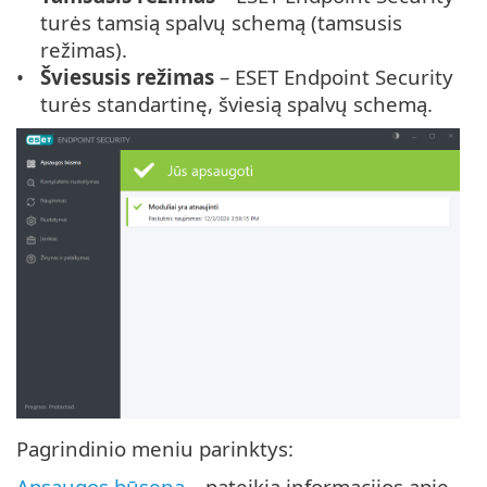
turės tamsią spalvų schemą (tamsusis
režimas).
Šviesusis režimas
– ESET Endpoint Security
turės standartinę, šviesią spalvų schemą.
Pagrindinio meniu parinktys:
Apsaugos būsena
– pateikia informacijos apie