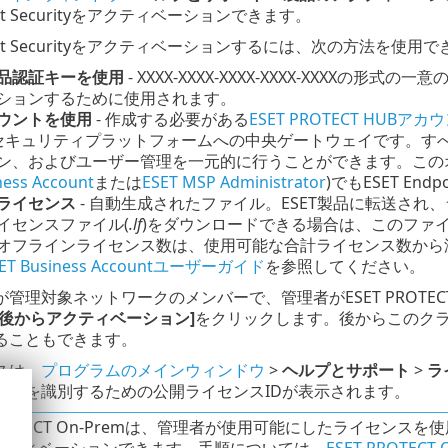
oint Securityをアクティベーションできます。
point Securityをアクティベーションするには、次の方法を使用
品認証キーを使用
- XXXX-XXXX-XXXX-XXXX-XXXX
ションするために使用されます。
ウントを使用
- 作成する必要がある
ESET PROTECT HUBアカ
合セキュリティプラットフォームへの中央ゲートウェイです。すべ
ン、およびユーザー管理を一元的に行うことができます。この
ness Account
または
ESET MSP Administrator
)でもESET En
ライセンス
- 自動生成されたファイル。ESET製品に転送さ
イセンスファイル(
.lf
)をダウンロードできる場合は、このファ
オフラインライセンス数は、使用可能な合計ライセンス数から
SET Business Accountユーザーガイド
を参照してください。
管理対象ネットワークのメンバーで、管理者がESET PROTEC
[後からアクティベーション]
をクリックします。後からこのク
ることもできます。
スは、
プログラムのメインウィンドウ
>
ヘルプとサポート
>
ラ
ンスを識別するための公開ライセンスIDが表示されます。
 PROTECT On-Premは、管理者が使用可能にしたライセ
クティベーションできます。手順については、
ESET PROTEC