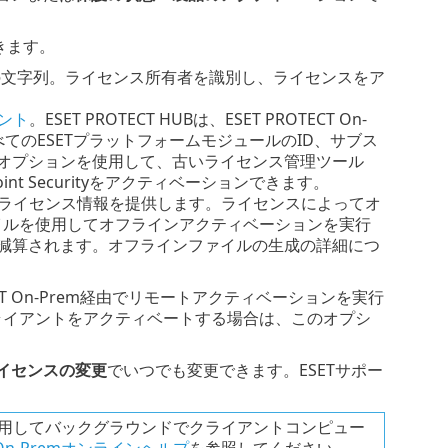
できます。
の形式の一意の文字列。ライセンス所有者を識別し、ライセンスをア
ウント
。ESET PROTECT HUBは、ESET PROTECT On-
てのESETプラットフォームモジュールのID、サブス
オプションを使用して、古いライセンス管理ツール
dpoint Securityをアクティベーションできます。
れ、ライセンス情報を提供します。ライセンスによってオ
イルを使用してオフラインアクティベーションを実行
減算されます。オフラインファイルの生成の詳細につ
T On-Prem経由でリモートアクティベーションを実行
ライアントをアクティベートする場合は、このオプシ
イセンスの変更
でいつでも変更できます。ESETサポー
ンスを使用してバックグラウンドでクライアントコンピュー
T On-Premオンラインヘルプ
を参照してください。