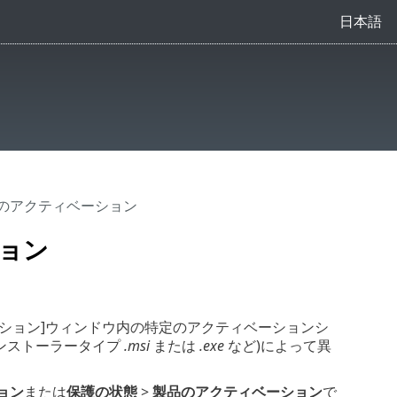
日本語
urityのアクティベーション
ション
ション]ウィンドウ内の特定のアクティベーションシ
インストーラータイプ
.msi
または
.exe
など)によって異
ョン
または
保護の状態
>
製品のアクティベーション
で