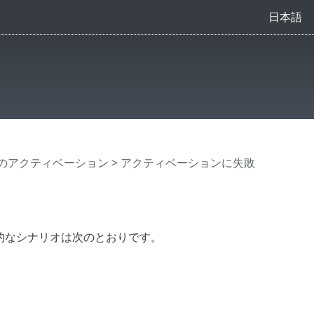
日本語
urityのアクティベーション
> アクティベーションに失敗
も一般的なシナリオは次のとおりです。