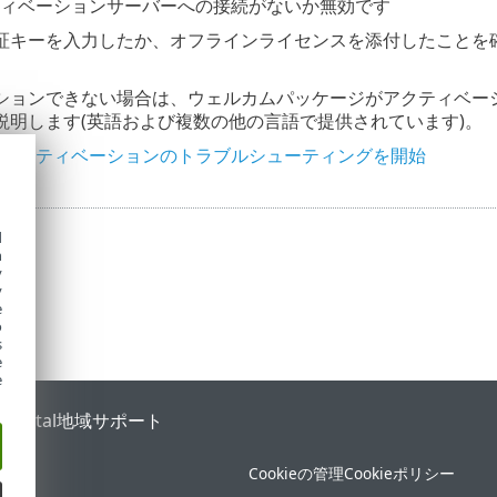
クティベーションサーバーへの接続がないか無効です
証キーを入力したか、オフラインライセンスを添付したことを
ションできない場合は、ウェルカムパッケージがアクティベー
説明します(英語および複数の他の言語で提供されています)。
品のアクティベーションのトラブルシューティングを開始
d
h
y
y
e
o
s
e
e
 Portal
地域サポート
Cookieの管理
Cookieポリシー