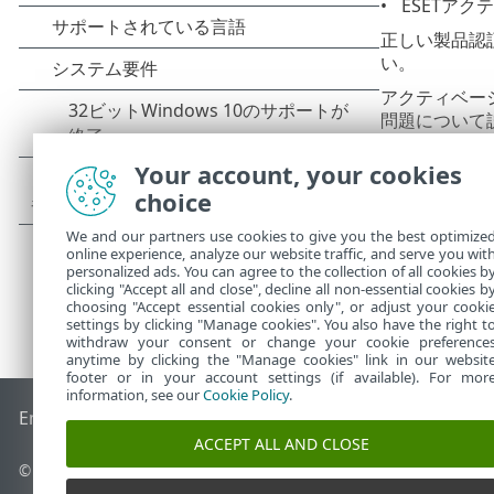
ESETア
正しい製品認
い。
アクティベー
問題について
ESET製
Your account, your cookies
choice
We and our partners use cookies to give you the best optimize
online experience, analyze our website traffic, and serve you wit
personalized ads. You can agree to the collection of all cookies b
clicking "Accept all and close", decline all non-essential cookies b
choosing "Accept essential cookies only", or adjust your cooki
settings by clicking "Manage cookies". You also have the right t
withdraw your consent or change your cookie preference
anytime by clicking the "Manage cookies" link in our websit
footer or in your account settings (if available). For mor
information, see our
Cookie Policy
.
End of Life
ESETナレッジベース
ESETフォーラム
ESET Status
ACCEPT ALL AND CLOSE
© 1992 - 2026 ESET, spol. s r.o. - All rights reserved.