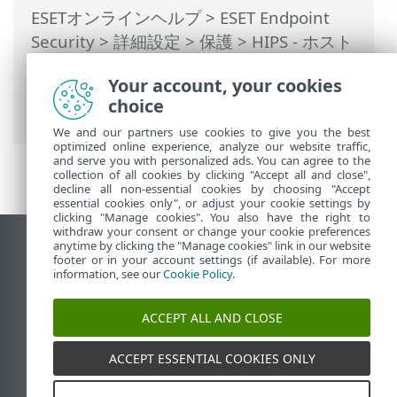
ESETオンラインヘルプ
>
ESET Endpoint
Security
>
詳細設定
>
保護
>
HIPS - ホスト
ベースの侵入防止システム
>
HIPSルール管
Your account, your cookies
理
> HIPSのアプリケーション/レジストリ
choice
パスの追加
We and our partners use cookies to give you the best
optimized online experience, analyze our website traffic,
and serve you with personalized ads. You can agree to the
collection of all cookies by clicking "Accept all and close",
decline all non-essential cookies by choosing "Accept
essential cookies only", or adjust your cookie settings by
clicking "Manage cookies". You also have the right to
withdraw your consent or change your cookie preferences
anytime by clicking the "Manage cookies" link in our website
デスクトップサイトの表示
footer or in your account settings (if available). For more
End of Life
information, see our
Cookie Policy
.
ESETナレッジベース
ACCEPT ALL AND CLOSE
ESETフォーラム
ESET Status Portal
ACCEPT ESSENTIAL COOKIES ONLY
地域サポート