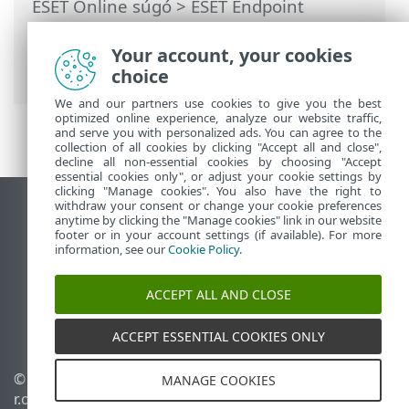
ESET Online súgó
>
ESET Endpoint
Security
>
Az ESET Endpoint Security
használata
>
Beállítások
>
Web és e-mail
Your account, your cookies
> Adathalászat elleni védelem
choice
We and our partners use cookies to give you the best
optimized online experience, analyze our website traffic,
and serve you with personalized ads. You can agree to the
collection of all cookies by clicking "Accept all and close",
decline all non-essential cookies by choosing "Accept
essential cookies only", or adjust your cookie settings by
clicking "Manage cookies". You also have the right to
withdraw your consent or change your cookie preferences
Asztali webhely megtekintése
anytime by clicking the "Manage cookies" link in our website
footer or in your account settings (if available). For more
End of Life
information, see our
Cookie Policy
.
Az ESET tudásbázisa
ESET Fórum
ACCEPT ALL AND CLOSE
ESET Status Portal
Regionális támogatás
ACCEPT ESSENTIAL COOKIES ONLY
© 1992 - 2026 ESET, spol. s
Sütik kezelése
MANAGE COOKIES
r.o. – Minden jog
Cookie-szabályzat