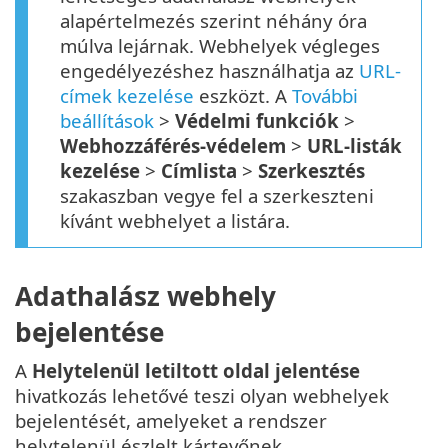
alapértelmezés szerint néhány óra
múlva lejárnak. Webhelyek végleges
engedélyezéshez használhatja az
URL-
címek kezelése
eszközt. A
További
beállítások
>
Védelmi funkciók
>
Webhozzáférés-védelem
>
URL-listák
kezelése
>
Címlista
>
Szerkesztés
szakaszban vegye fel a szerkeszteni
kívánt webhelyet a listára.
Adathalász webhely
bejelentése
A
Helytelenül letiltott oldal jelentése
hivatkozás lehetővé teszi olyan webhelyek
bejelentését, amelyeket a rendszer
helytelenül észlelt kártevőnek.