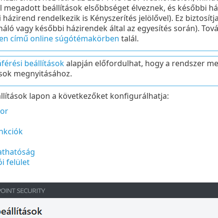
el megadott beállítások elsőbbséget élveznek, és későbbi há
házirend rendelkezik is Kényszerítés jelölővel). Ez biztosítj
náló vagy későbbi házirendek által az egyesítés során). Tov
en című online súgótémakörben
talál.
férési beállítások
alapján előfordulhat, hogy a rendszer meg
ások megnyitásához.
llítások lapon a következőket konfigurálhatja:
or
nkciók
athatóság
i felület