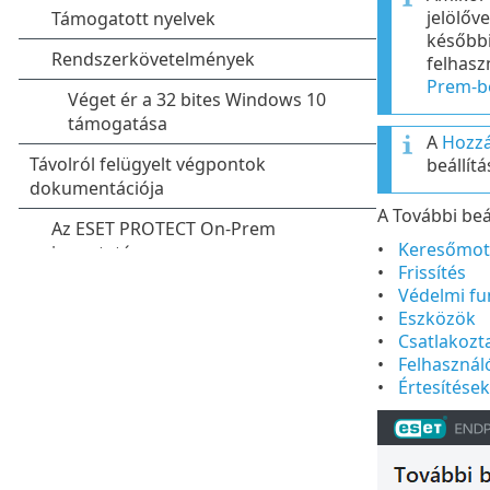
jelölőv
későbbi 
felhasz
Prem-b
A
Hozzá
beállít
A További beá
Keresőmot
Frissítés
Védelmi fu
Eszközök
Csatlakozt
Felhasználó
Értesítések