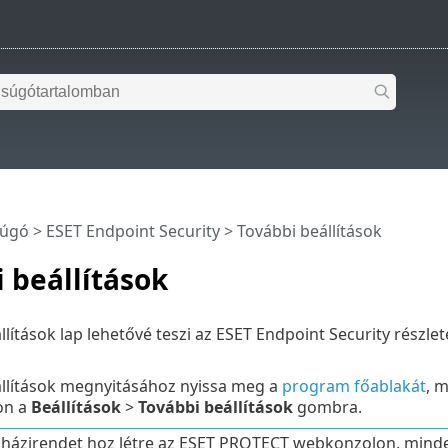
súgó
>
ESET Endpoint Security
>
További beállítások
 beállítások
llítások lap lehetővé teszi az ESET Endpoint Security részle
állítások megnyitásához nyissa meg a
program főablakát
, 
on a
Beállítások
>
További beállítások
gombra.
házirendet hoz létre az ESET PROTECT webkonzolon, minden be