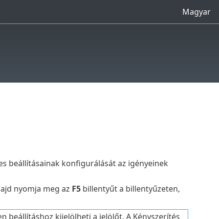
Magyar
tes beállításainak konfigurálását az igényeinek
majd nyomja meg az
F5
billentyűt a billentyűzeten,
állításhoz kijelölheti a jelölőt. A Kényszerítés