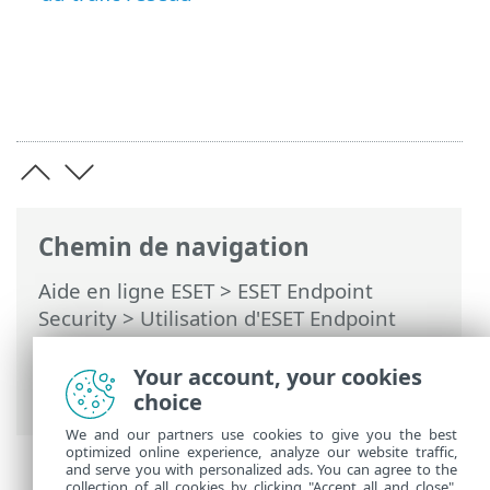
Chemin de navigation
Aide en ligne ESET
>
ESET Endpoint
Security
>
Utilisation d'ESET Endpoint
Security
>
Param
>
Réseau
> Résolution
des problèmes liés à la protection du
Your account, your cookies
réseau ESET
choice
We and our partners use cookies to give you the best
optimized online experience, analyze our website traffic,
and serve you with personalized ads. You can agree to the
collection of all cookies by clicking "Accept all and close",