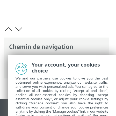
Chemin de navigation
Aide en ligne ESET
>
ESET Endpoint
Security
>
Utilisation d'ESET Endpoint
Your account, your cookies
Security
>
Param
> Réseau
choice
We and our partners use cookies to give you the best
optimized online experience, analyze our website traffic,
and serve you with personalized ads. You can agree to the
collection of all cookies by clicking "Accept all and close",
decline all non-essential cookies by choosing "Accept
essential cookies only", or adjust your cookie settings by
clicking "Manage cookies". You also have the right to
withdraw your consent or change your cookie preferences
Afficher le site des postes de travail
anytime by clicking the "Manage cookies" link in our website
footer or in your account settings (if available). For more