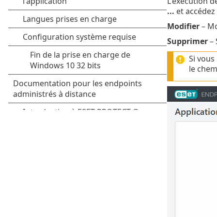
L'exécution d
...
et accédez 
Modifier
– Mod
Supprimer
– 
Si vous
le chem