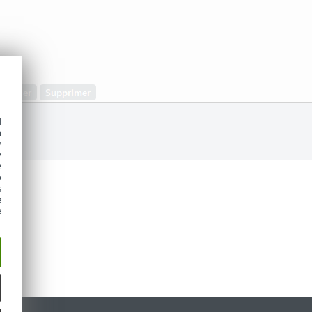
d
h
y
y
e
o
s
e
e