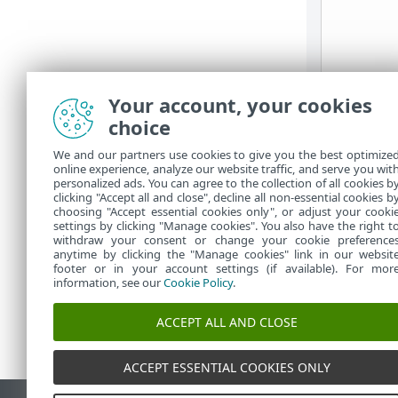
Your account, your cookies
choice
We and our partners use cookies to give you the best optimize
online experience, analyze our website traffic, and serve you wit
personalized ads. You can agree to the collection of all cookies b
clicking "Accept all and close", decline all non-essential cookies b
choosing "Accept essential cookies only", or adjust your cooki
settings by clicking "Manage cookies". You also have the right t
withdraw your consent or change your cookie preference
anytime by clicking the "Manage cookies" link in our websit
footer or in your account settings (if available). For mor
information, see our
Cookie Policy
.
ACCEPT ALL AND CLOSE
ACCEPT ESSENTIAL COOKIES ONLY