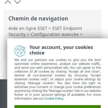
Chemin de navigation
Aide en ligne ESET
>
ESET Endpoint
Security
>
Configuration avancée
>
Protections
>
Protection du client de
messagerie
>
Protection du transport des
Your account, your cookies
messages
> Adresses IP exclues
choice
We and our partners use cookies to give you the best
optimized online experience, analyze our website traffic,
and serve you with personalized ads. You can agree to the
collection of all cookies by clicking "Accept all and close",
decline all non-essential cookies by choosing "Accept
essential cookies only", or adjust your cookie settings by
clicking "Manage cookies". You also have the right to
withdraw your consent or change your cookie preferences
Afficher le site des postes de travail
anytime by clicking the "Manage cookies" link in our website
footer or in your account settings (if available). For more
End of Life
information, see our
Cookie Policy
.
Base de connaissances ESET
Forum ESET