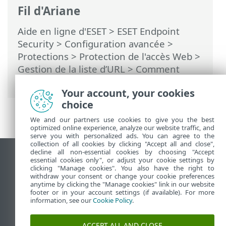
Fil d'Ariane
Aide en ligne d'ESET
>
ESET Endpoint
Security
>
Configuration avancée
>
Protections
>
Protection de l'accès Web
>
Gestion de la liste d’URL
> Comment
ajouter un masque URL
Your account, your cookies
choice
We and our partners use cookies to give you the best
optimized online experience, analyze our website traffic, and
serve you with personalized ads. You can agree to the
collection of all cookies by clicking "Accept all and close",
decline all non-essential cookies by choosing "Accept
Afficher le site pour ordinateur de bureau
essential cookies only", or adjust your cookie settings by
clicking "Manage cookies". You also have the right to
End of Life
withdraw your consent or change your cookie preferences
Base de connaissances ESET
anytime by clicking the "Manage cookies" link in our website
footer or in your account settings (if available). For more
Forum ESET
information, see our
Cookie Policy
.
ESET Status Portal
Assistance régionale
ACCEPT ALL AND CLOSE