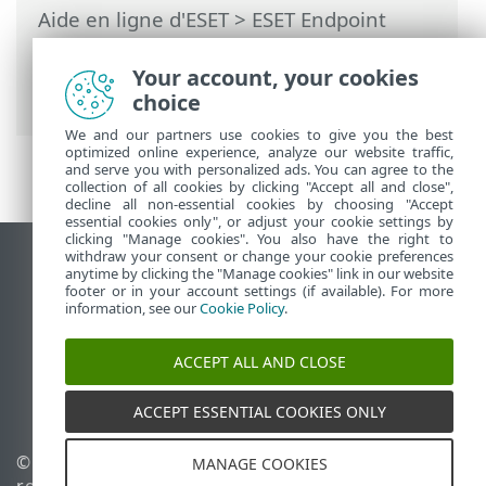
Aide en ligne d'ESET
>
ESET Endpoint
Security
>
Configuration avancée
>
Protections
>
Protection de l'accès Web
>
Your account, your cookies
Gestion de la liste d’URL
choice
We and our partners use cookies to give you the best
optimized online experience, analyze our website traffic,
and serve you with personalized ads. You can agree to the
collection of all cookies by clicking "Accept all and close",
decline all non-essential cookies by choosing "Accept
essential cookies only", or adjust your cookie settings by
clicking "Manage cookies". You also have the right to
withdraw your consent or change your cookie preferences
Afficher le site pour ordinateur de bureau
anytime by clicking the "Manage cookies" link in our website
footer or in your account settings (if available). For more
End of Life
information, see our
Cookie Policy
.
Base de connaissances ESET
Forum ESET
ACCEPT ALL AND CLOSE
ESET Status Portal
Assistance régionale
ACCEPT ESSENTIAL COOKIES ONLY
© 1992 - 2026 ESET, spol. s
Gérer les témoins
MANAGE COOKIES
r.o. - Tous droits réservés.
Politique relative aux