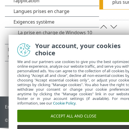
plus su
Your account, your cookies
choice
We and our partners use cookies to give you the best optimize
online experience, analyze our website traffic, and serve you wit
personalized ads. You can agree to the collection of all cookies b
clicking "Accept all and close", decline all non-essential cookies b
choosing "Accept essential cookies only", or adjust your cooki
settings by clicking "Manage cookies". You also have the right t
withdraw your consent or change your cookie preference
anytime by clicking the "Manage cookies" link in our websit
footer or in your account settings (if available). For mor
information, see our
Cookie Policy
.
End of Life
Base de connaissances ESET
Forum ESET
ESET S
ACCEPT ALL AND CLOSE
© 1992 - 2026 ESET, spol. s r.o. - Tous droits réservés.