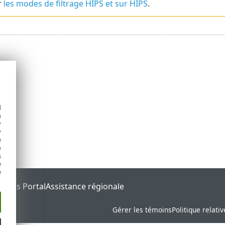
r
les modes de filtrage HIPS et sur HIPS
.
d
h
y
y
e
o
s
e
e
tatus Portal
Assistance régionale
Gérer les témoins
Politique relati