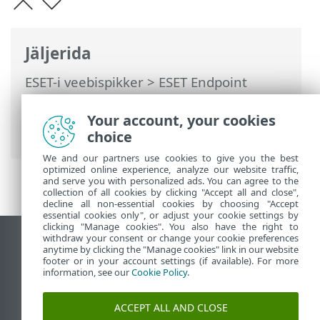
Jäljerida
ESET-i veebispikker
>
ESET Endpoint
Security
>
Täpsem häälestus
>
Teavitused
>
Interaktiivsed hoiatused
>
Your account, your cookies
Kinnitusteated
choice
We and our partners use cookies to give you the best
optimized online experience, analyze our website traffic,
and serve you with personalized ads. You can agree to the
collection of all cookies by clicking "Accept all and close",
decline all non-essential cookies by choosing "Accept
essential cookies only", or adjust your cookie settings by
clicking "Manage cookies". You also have the right to
withdraw your consent or change your cookie preferences
Vaata tavaarvutile mõeldud veebilehte
anytime by clicking the "Manage cookies" link in our website
footer or in your account settings (if available). For more
End of Life
information, see our
Cookie Policy
.
ESET-i teabebaas
ESET-i foorum
ACCEPT ALL AND CLOSE
ESET Status Portal