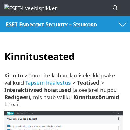
ESET Endpoint Security – Sisukord
Kinnitusteated
Kinnitussõnumite kohandamiseks klõpsake
valikuid
Täpsem häälestus
>
Teatised
>
Interaktiivsed hoiatused
ja seejärel nuppu
Redigeeri
, mis asub valiku
Kinnitussõnumid
kõrval.