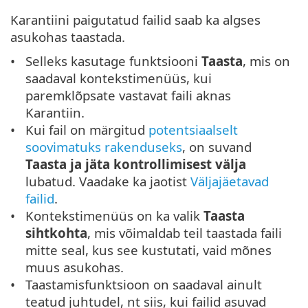
Karantiini paigutatud failid saab ka algses
asukohas taastada.
Selleks kasutage funktsiooni
Taasta
, mis on
saadaval kontekstimenüüs, kui
paremklõpsate vastavat faili aknas
Karantiin.
Kui fail on märgitud
potentsiaalselt
soovimatuks rakenduseks
, on suvand
Taasta ja jäta kontrollimisest välja
lubatud. Vaadake ka jaotist
Väljajäetavad
failid
.
Kontekstimenüüs on ka valik
Taasta
sihtkohta
, mis võimaldab teil taastada faili
mitte seal, kus see kustutati, vaid mõnes
muus asukohas.
Taastamisfunktsioon on saadaval ainult
teatud juhtudel, nt siis, kui failid asuvad