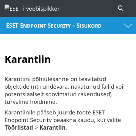
ESET Endpoint Security – Sisukord
Karantiin
Karantiini põhiülesanne on teavitatud
objektide (nt ründevara, nakatunud failid või
potentsiaalselt soovimatud rakendused)
turvaline hoidmine.
Karantiinile pääseb juurde toote ESET
Endpoint Security peaakna kaudu, kui valite
Tööriistad
>
Karantiin
.