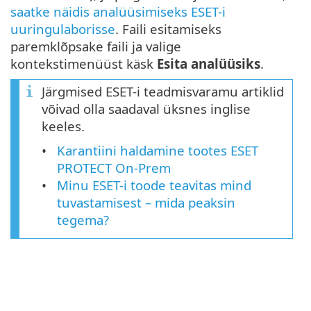
saatke näidis analüüsimiseks ESET-i
uuringulaborisse
. Faili esitamiseks
paremklõpsake faili ja valige
kontekstimenüüst käsk
Esita analüüsiks
.
Järgmised ESET-i teadmisvaramu artiklid
võivad olla saadaval üksnes inglise
keeles.
Karantiini haldamine tootes ESET
PROTECT On-Prem
Minu ESET-i toode teavitas mind
tuvastamisest – mida peaksin
tegema?