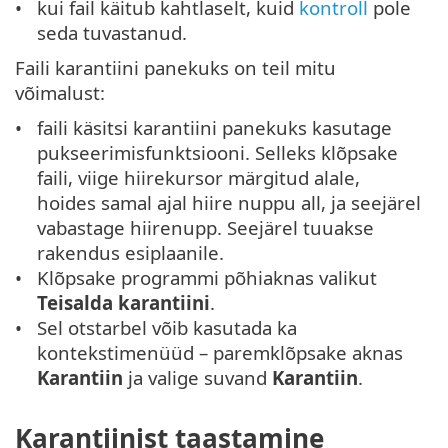
kui fail käitub kahtlaselt, kuid
kontroll
pole
seda tuvastanud.
Faili karantiini panekuks on teil mitu
võimalust:
faili käsitsi karantiini panekuks kasutage
pukseerimisfunktsiooni. Selleks klõpsake
faili, viige hiirekursor märgitud alale,
hoides samal ajal hiire nuppu all, ja seejärel
vabastage hiirenupp. Seejärel tuuakse
rakendus esiplaanile.
Klõpsake programmi põhiaknas valikut
Teisalda karantiini
.
Sel otstarbel võib kasutada ka
kontekstimenüüd – paremklõpsake aknas
Karantiin
ja valige suvand
Karantiin
.
Karantiinist taastamine