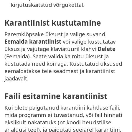
kirjutuskaitstud võrgukettal.
Karantiinist kustutamine
Paremklõpsake üksust ja valige suvand
Eemalda karantiinist
või valige kustutatav
üksus ja vajutage klaviatuuril klahvi
Delete
(Eemalda). Saate valida ka mitu üksust ja
kustutada need korraga. Kustutatud üksused
eemaldatakse teie seadmest ja karantiinist
jäädavalt.
Faili esitamine karantiinist
Kui olete paigutanud karantiini kahtlase faili,
mida programm ei tuvastanud, või fail hinnati
ekslikult nakatatuks (nt koodi heuristilise
analüüsi teel), ja paigutati seejärel karantiini,