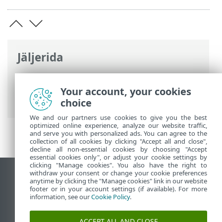
Jäljerida
ESET-i veebispikker
>
ESET Endpoint
Security
>
Toote ESET Endpoint Security
Your account, your cookies
kasutamine
>
Tööriistad
> Karantiin
choice
We and our partners use cookies to give you the best
optimized online experience, analyze our website traffic,
and serve you with personalized ads. You can agree to the
collection of all cookies by clicking "Accept all and close",
decline all non-essential cookies by choosing "Accept
essential cookies only", or adjust your cookie settings by
clicking "Manage cookies". You also have the right to
withdraw your consent or change your cookie preferences
Vaata tavaarvutile mõeldud veebilehte
anytime by clicking the "Manage cookies" link in our website
footer or in your account settings (if available). For more
End of Life
information, see our
Cookie Policy
.
ESET-i teabebaas
ESET-i foorum
ACCEPT ALL AND CLOSE